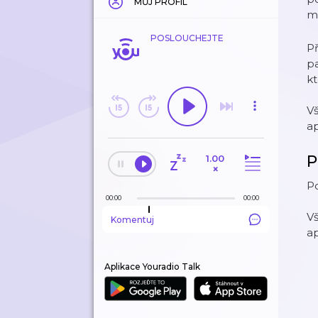
MŮJ PROFIL
mu
POSLOUCHEJTE
Př
pa
kt
Vš
ap
P
1.00
×
Po
00:00
00:00
Vš
Komentuj
ap
Aplikace Youradio Talk