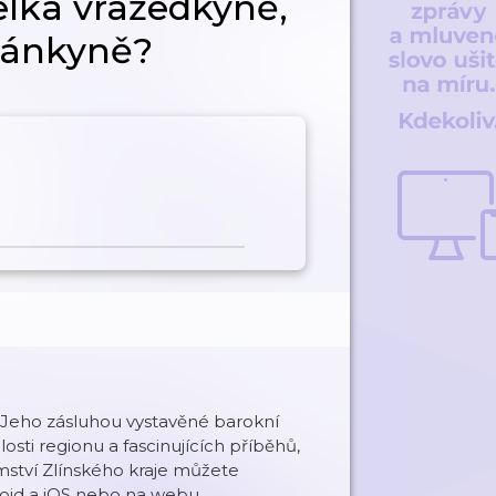
lka vražedkyně,
ránkyně?
. Jeho zásluhou vystavěné barokní
sti regionu a fascinujících příběhů,
mství Zlínského kraje můžete
roid a iOS nebo na webu