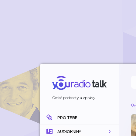
České podcasty a zprávy
Úv
PRO TEBE
AUDIOKNIHY