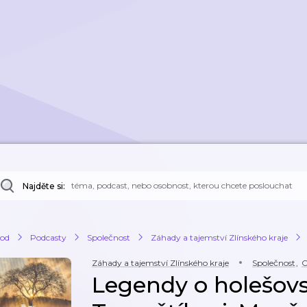
Najděte si:
od
Podcasty
Společnost
Záhady a tajemství Zlínského kraje
Záhady a tajemství Zlínského kraje
Společnost
,
C
Legendy o holešov