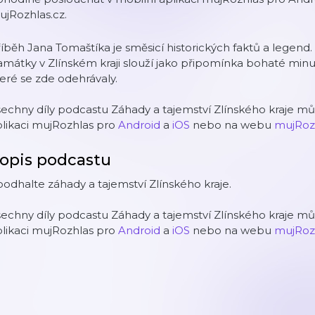
jRozhlas.cz.
íběh Jana Tomaštíka je směsicí historických faktů a legend
mátky v Zlínském kraji slouží jako připomínka bohaté minulo
eré se zde odehrávaly.
echny díly podcastu Záhady a tajemství Zlínského kraje m
likaci mujRozhlas pro
Android
a
iOS
nebo na webu
mujRoz
opis podcastu
odhalte záhady a tajemství Zlínského kraje.
echny díly podcastu Záhady a tajemství Zlínského kraje m
likaci mujRozhlas pro
Android
a
iOS
nebo na webu
mujRoz