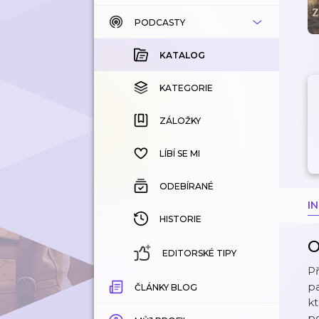
PODCASTY
KATALOG
KOUPENÉ
KATALOG
KATEGORIE
KATEGORIE
ZÁLOŽKY
ZÁLOŽKY
HISTORIE
LÍBÍ SE MI
ODEBÍRANÉ
I
HISTORIE
O
EDITORSKÉ TIPY
Př
pa
ČLÁNKY BLOG
kt
p