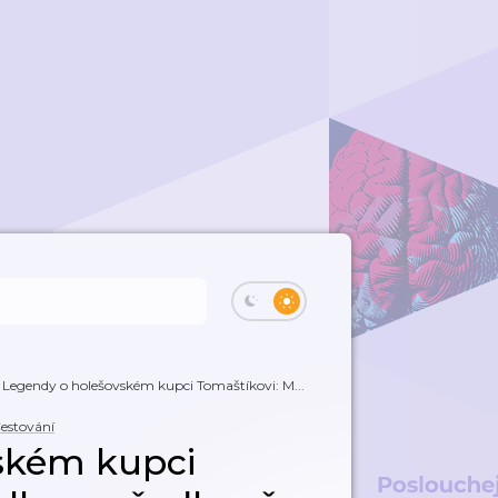
Legendy o holešovském kupci Tomaštíkovi: M...
estování
ském kupci