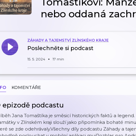
Tomaštíkovi: Manže
nebo oddaná zach
ZÁHADY A TAJEMSTVÍ ZLÍNSKÉHO KRAJE
Poslechněte si podcast
15. 5. 2024
17 min
NFO
KOMENTÁŘE
 epizodě podcastu
íběh Jana Tomaštíka je směsicí historických faktů a legend
mátky v Zlínském kraji slouží jako připomínka bohaté minulo
eré se zde odehrávaly.Všechny díly podcastu Záhady a taje
ohodlně poslouchat v mobilní aplikaci mujRozhlas pro And