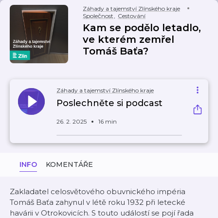
Záhady a tajemství Zlínského kraje
Společnost
,
Cestování
Kam se podělo letadlo,
ve kterém zemřel
Tomáš Baťa?
Záhady a tajemství Zlínského kraje
Poslechněte si podcast
26. 2. 2025
16 min
INFO
KOMENTÁŘE
Zakladatel celosvětového obuvnického impéria
Tomáš Baťa zahynul v létě roku 1932 při letecké
havárii v Otrokovicích. S touto událostí se pojí řada