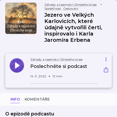
Záhady a tajemství Zlínského kraje
Společnost
,
Cestování
Jezero ve Velkých
Karlovicích, které
údajně vytvořili čerti,
inspirovalo i Karla
Jaromíra Erbena
Záhady a tajemství Zlínského kraje
Poslechněte si podcast
14. 9. 2022
12 min
INFO
KOMENTÁŘE
O epizodě podcastu