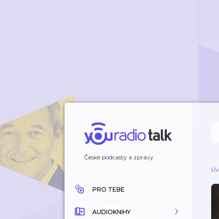
České podcasty a zprávy
Úv
PRO TEBE
AUDIOKNIHY