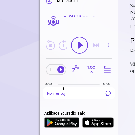
MŮJ PROFIL
Sv
N
POSLOUCHEJTE
Zá
p
P
Po
Vš
1.00
ap
×
00:00
00:00
Komentuj
Aplikace Youradio Talk