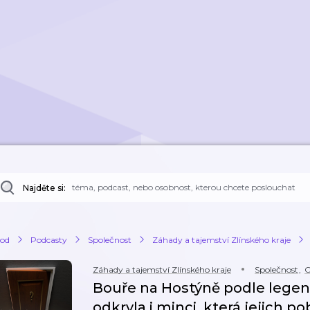
Najděte si:
od
Podcasty
Společnost
Záhady a tajemství Zlínského kraje
Záhady a tajemství Zlínského kraje
Společnost
,
C
Bouře na Hostýně podle legen
odkryla i minci, která jejich p