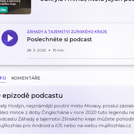
ZÁHADY A TAJEMSTVÍ ZLÍNSKÉHO KRAJE
Poslechněte si podcast
28. 3. 2025
15 min
NFO
KOMENTÁŘE
 epizodě podcastu
atý Hostýn, nejznámější poutní místo Moravy, proslul zázr
lez mince z doby Čingischána v roce 2020 tuto legendu ne
dcastu Záhady a tajemství Zlínského kraje můžete pohodln
ujRozhlas pro Android a iOS nebo na webu mujRozhlas.cz.