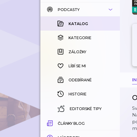
PODCASTY
KATALOG
KOUPENÉ
KATALOG
KATEGORIE
KATEGORIE
ZÁLOŽKY
ZÁLOŽKY
HISTORIE
LÍBÍ SE MI
I
ODEBÍRANÉ
HISTORIE
O
Sv
EDITORSKÉ TIPY
Ná
po
ČLÁNKY BLOG
m