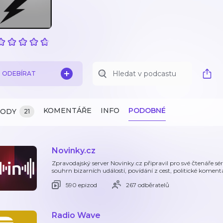
ODEBÍRAT
KOMENTÁŘE
INFO
PODOBNÉ
ZODY
21
Novinky.cz
Zpravodajský server Novinky.cz připravil pro své čtenáře sé
souhrn bizarních událostí, povídání z cest, politické kome
590 epizod
267 odběratelů
Radio Wave