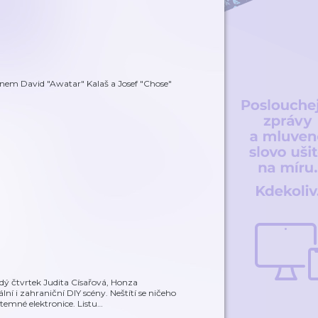
fonem David "Awatar" Kalaš a Josef "Chose"
dý čtvrtek Judita Císařová, Honza
í i zahraniční DIY scény. Neštítí se ničeho
emné elektronice. Listu
…