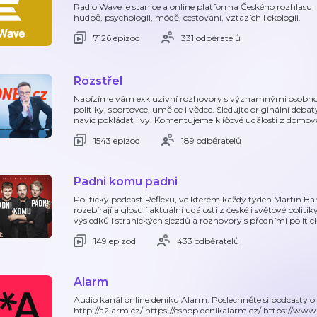
Radio Wave je stanice a online platforma Českého rozhlasu, 
hudbě, psychologii, módě, cestování, vztazích i ekologii.
7126 epizod
331 odběratelů
Rozstřel
Nabízíme vám exkluzivní rozhovory s významnými osobnos
politiky, sportovce, umělce i vědce. Sledujte originální deba
navíc pokládat i vy. Komentujeme klíčové události z domova
1543 epizod
189 odběratelů
Padni komu padni
Politický podcast Reflexu, ve kterém každý týden Martin B
rozebírají a glosují aktuální události z české i světové polit
výsledků i stranických sjezdů a rozhovory s předními politi
149 epizod
433 odběratelů
Alarm
Audio kanál online deníku Alarm. Poslechněte si podcasty o 
http://a2larm.cz/ https://eshop.denikalarm.cz/ https://ww