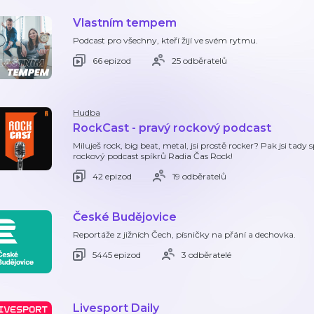
Vlastním tempem
Podcast pro všechny, kteří žijí ve svém rytmu.
66 epizod
25 odběratelů
Hudba
RockCast - pravý rockový podcast
Miluješ rock, big beat, metal, jsi prostě rocker? Pak jsi tady
rockový podcast spíkrů Radia Čas Rock!
42 epizod
19 odběratelů
České Budějovice
Reportáže z jižních Čech, písničky na přání a dechovka.
5445 epizod
3 odběratelé
Livesport Daily