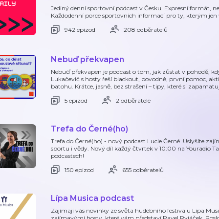
Jediný denní sportovní podcast v Česku. Expresní formát, ne
Každodenní porce sportovních informací pro ty, kterým jen 
942 epizod
208 odběratelů
Nebuď překvapen
Nebuď překvapen je podcast o tom, jak zůstat v pohodě, kdy
Lukačevič s hosty řeší blackout, povodně, první pomoc, akti
batohu. Krátce, jasně, bez strašení – tipy, které si zapamatu
5 epizod
2 odběratelé
Trefa do Černé(ho)
Trefa do Černé(ho) - nový podcast Lucie Černé. Uslyšíte z
sportu i vědy. Nový díl každý čtvrtek v 10:00 na Youradio
podcastech!
150 epizod
655 odběratelů
Lípa Musica podcast
Zajímají vás novinky ze světa hudebního festivalu Lípa Musi
zajímavými hosty, které vám představí Pavel Ryjáček. Poslou