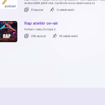
se dozvědět ještě více, navštivte www.lipamusica.cz
31 epizod
0 odběratelů
Rap ateliér on–air
Pořad v rádiu Evropa 2.
238 epizod
53 odběratelů
STRANA 1