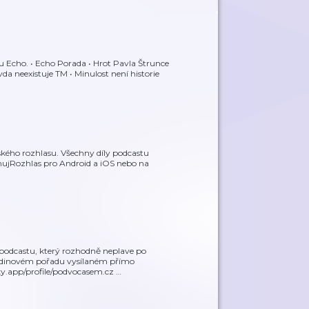
u Echo. • Echo Porada • Hrot Pavla Štrunce
da neexistuje TM • Minulost není historie
kého rozhlasu. Všechny díly podcastu
mujRozhlas pro Android a iOS nebo na
podcastu, který rozhodně neplave po
hodinovém pořadu vysílaném přímo
sky.app/profile/podvocasem.cz
…