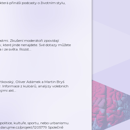
která přináší podcasty o životním stylu,
tmi. Zkušení moderátoři zpovídají
ty, které jinde nenajdete. Své dotazy můžete
 i ze světa. Rozst
…
artkovský, Oliver Adámek a Martin Bryś
iky. Informace z kuloárů, analýzy volebních
ckými akt
…
politice, kultuře, sportu, nebo urbanismu.
w.darujme.cz/projekt/1205779 Společně