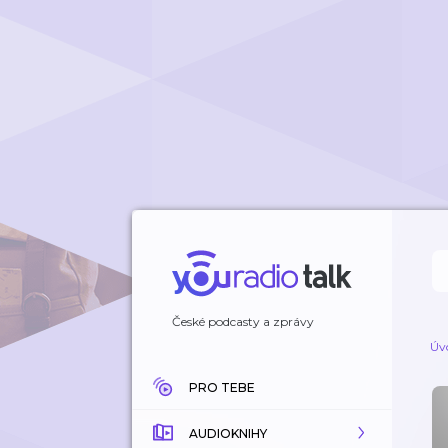
České podcasty a zprávy
Úv
PRO TEBE
AUDIOKNIHY