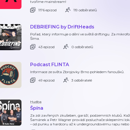
tvoříme mainstream!
1176 epizod
119 odběratelů
DEBRIEFING by DriftHeads
Pořad, který informuje o dění ve světě driftingu. Za mikro
Šíma.
43 epizod
0 odběratelů
Podcast FLINTA
Informace ze světa Zbrojovky Brno pohledem fanoušků.
49 epizod
3 odběratelé
Hudba
Špína
Za zdi zavřených zkušeben, garáží, podzemních klubů. Kaž
Šamánek a Petr Wagner provádí posluchače sklepeními lokáln
– od punku a hardcoru až k undergroundovému rapu nebo t