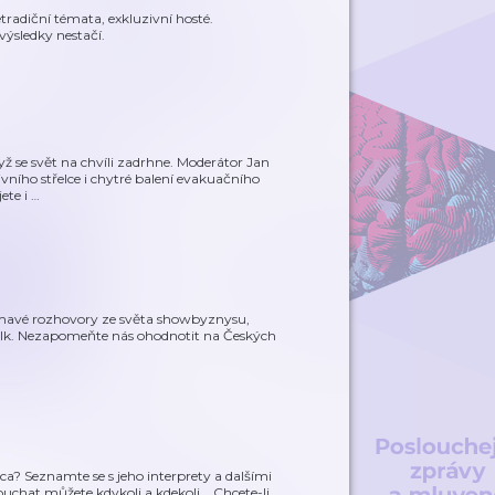
tradiční témata, exkluzivní hosté.
výsledky nestačí.
ž se svět na chvíli zadrhne. Moderátor Jan
vního střelce i chytré balení evakuačního
jete i
…
ajímavé rozhovory ze světa showbyznysu,
 Talk. Nezapomeňte nás ohodnotit na Českých
ca? Seznamte se s jeho interprety a dalšími
chat můžete kdykoli a kdekoli... Chcete-li