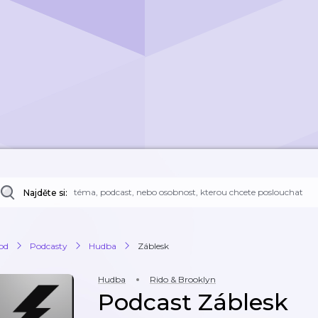
Najděte si:
od
Podcasty
Hudba
Záblesk
Hudba
Rido & Brooklyn
Podcast Záblesk