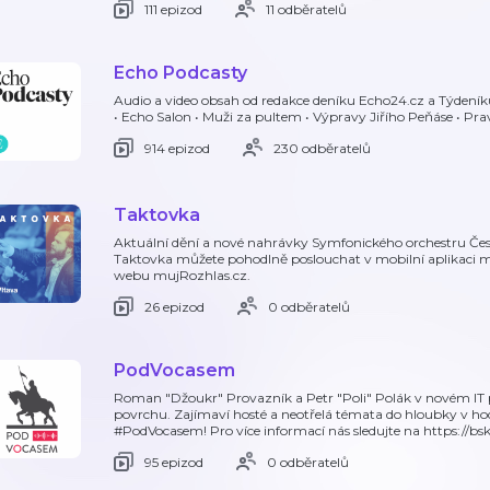
111 epizod
11 odběratelů
Echo Podcasty
Audio a video obsah od redakce deníku Echo24.cz a Týdeník
• Echo Salon • Muži za pultem • Výpravy Jiřího Peňáse • Prav
914 epizod
230 odběratelů
Taktovka
Aktuální dění a nové nahrávky Symfonického orchestru Čes
Taktovka můžete pohodlně poslouchat v mobilní aplikaci 
webu mujRozhlas.cz.
26 epizod
0 odběratelů
PodVocasem
Roman "Džoukr" Provazník a Petr "Poli" Polák v novém IT 
povrchu. Zajímaví hosté a neotřelá témata do hloubky v 
#PodVocasem! Pro více informací nás sledujte na https://b
95 epizod
0 odběratelů