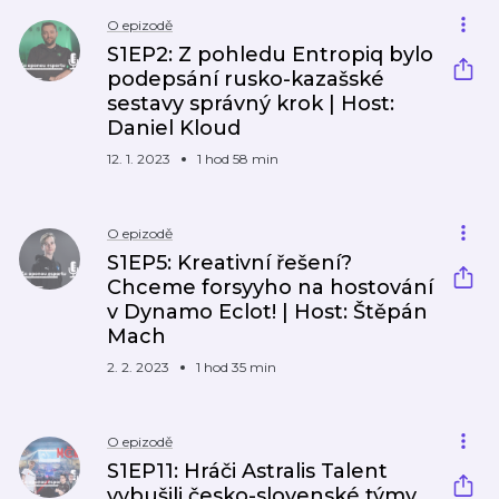
O epizodě
S1EP2: Z pohledu Entropiq bylo
podepsání rusko-kazašské
sestavy správný krok | Host:
Daniel Kloud
12. 1. 2023
1 hod 58 min
O epizodě
S1EP5: Kreativní řešení?
Chceme forsyyho na hostování
v Dynamo Eclot! | Host: Štěpán
Mach
2. 2. 2023
1 hod 35 min
O epizodě
S1EP11: Hráči Astralis Talent
vybušili česko-slovenské týmy.