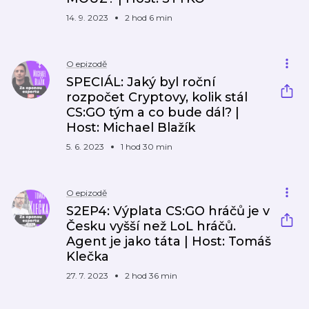
14. 9. 2023
2 hod 6 min
O epizodě
SPECIÁL: Jaký byl roční
rozpočet Cryptovy, kolik stál
CS:GO tým a co bude dál? |
Host: Michael Blažík
5. 6. 2023
1 hod 30 min
O epizodě
S2EP4: Výplata CS:GO hráčů je v
Česku vyšší než LoL hráčů.
Agent je jako táta | Host: Tomáš
Klečka
27. 7. 2023
2 hod 36 min