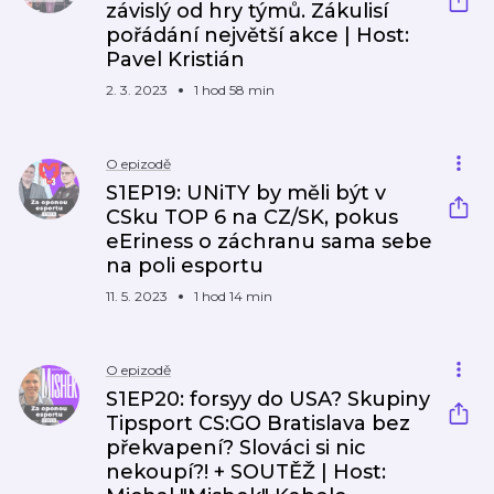
závislý od hry týmů. Zákulisí
pořádání největší akce | Host:
Pavel Kristián
2. 3. 2023
1 hod 58 min
O epizodě
S1EP19: UNiTY by měli být v
CSku TOP 6 na CZ/SK, pokus
eEriness o záchranu sama sebe
na poli esportu
11. 5. 2023
1 hod 14 min
O epizodě
S1EP20: forsyy do USA? Skupiny
Tipsport CS:GO Bratislava bez
překvapení? Slováci si nic
nekoupí?! + SOUTĚŽ | Host: