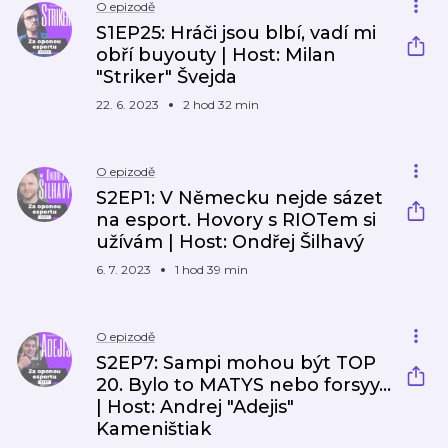
O epizodě
S1EP25: Hráči jsou blbí, vadí mi
obří buyouty | Host: Milan
"Striker" Švejda
22. 6. 2023
2 hod 32 min
O epizodě
S2EP1: V Německu nejde sázet
na esport. Hovory s RIOTem si
užívám | Host: Ondřej Šilhavý
6. 7. 2023
1 hod 39 min
O epizodě
S2EP7: Sampi mohou být TOP
20. Bylo to MATYS nebo forsyy...
| Host: Andrej "Adejis"
Kameništiak