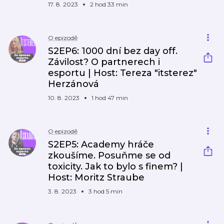
17. 8. 2023
2 hod 33 min
O epizodě
S2EP6: 1000 dní bez day off.
Závilost? O partnerech i
esportu | Host: Tereza "itsterez"
Herzánová
10. 8. 2023
1 hod 47 min
O epizodě
S2EP5: Academy hráče
zkoušíme. Posuňme se od
toxicity. Jak to bylo s finem? |
Host: Moritz Straube
3. 8. 2023
3 hod 5 min