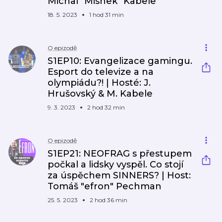
Michal "Mishek" Kabele
18. 5. 2023
1 hod 31 min
O epizodě
S1EP10: Evangelizace gamingu.
Esport do televize a na
olympiádu?! | Hosté: J.
Hrušovský & M. Kabele
9. 3. 2023
2 hod 32 min
O epizodě
S1EP21: NEOFRAG s přestupem
počkal a lidsky vyspěl. Co stojí
za úspěchem SINNERS? | Host:
Tomáš "efron" Pechman
25. 5. 2023
2 hod 36 min