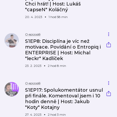
Chci hrát! | Host: Lukáš
"capseN" Koláčný
20. 4. 2023
1 hod 58 min
O epizodě
S1EP8: Disciplína je víc než
motivace. Povídání o Entropiq i
ENTERPRISE | Host: Michal
"leckr" Kadlíček
23. 2. 2023
2 hod 8 min
O epizodě
S1EP17: Spolukomentátor usnul
při finále. Komentoval jsem i 10
hodin denně | Host: Jakub
"Koty" Kotajny
27. 4. 2023
2 hod 3 min