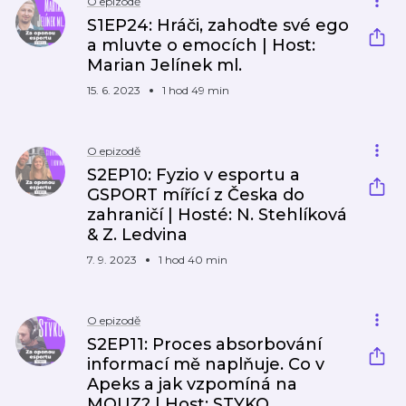
O epizodě
S1EP24: Hráči, zahoďte své ego
a mluvte o emocích | Host:
Marian Jelínek ml.
15. 6. 2023
1 hod 49 min
O epizodě
S2EP10: Fyzio v esportu a
GSPORT mířící z Česka do
zahraničí | Hosté: N. Stehlíková
& Z. Ledvina
7. 9. 2023
1 hod 40 min
O epizodě
S2EP11: Proces absorbování
informací mě naplňuje. Co v
Apeks a jak vzpomíná na
MOUZ? | Host: STYKO