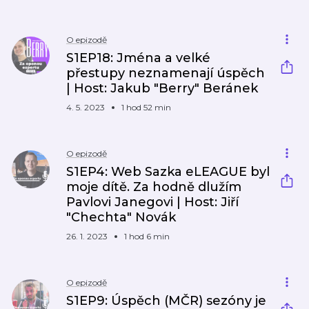
O epizodě
S1EP18: Jména a velké
přestupy neznamenají úspěch
| Host: Jakub "Berry" Beránek
4. 5. 2023
1 hod 52 min
O epizodě
S1EP4: Web Sazka eLEAGUE byl
moje dítě. Za hodně dlužím
Pavlovi Janegovi | Host: Jiří
"Chechta" Novák
26. 1. 2023
1 hod 6 min
O epizodě
S1EP9: Úspěch (MČR) sezóny je