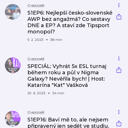
O epizodě
S1EP6: Nejlepší česko-slovenské
AWP bez angažmá? Co sestavy
DNE a EP? A staví zde Tipsport
monopol?
9. 2. 2023
38 min
O epizodě
SPECIÁL: Vyhrát 5x ESL turnaj
během roku a půl v Nigma
Galaxy? Nevěřila bych! | Host:
Katarína "Kat" Vašková
29. 6. 2023
34 min
O epizodě
S1EP16: Baví mě to, ale nejsem
připravený jen sedět ve studiu.