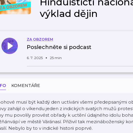
Hinduističtí naciona
výklad dějin
ZA OBZOREM
Poslechněte si podcast
6. 7. 2025
25 min
NFO
KOMENTÁŘE
ohové musí být každý den uctíváni všemi předepsanými obřad
ovy zahájil o víkendu jeden z indických svatých mužů protes
y mu povolily provést obřady k uctění údajného idolu boha
ňánvápí ve městě Váránasí. Přiživil tak mezináboženský konf
silí. Nebylo by to v indické historii poprvé.