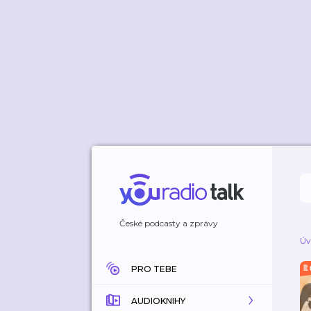
České podcasty a zprávy
Úv
PRO TEBE
AUDIOKNIHY