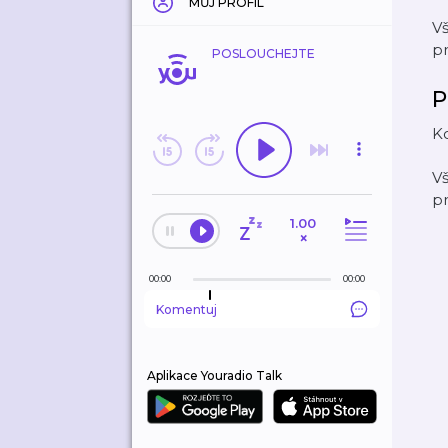
MŮJ PROFIL
V
p
POSLOUCHEJTE
P
Ko
V
p
1.00
×
00:00
00:00
Komentuj
Aplikace Youradio Talk