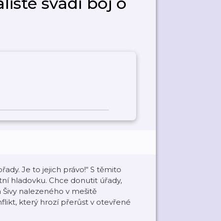
listé svádí boj o
y. Je to jejich právo!“ S těmito
tní hladovku. Chce donutit úřady,
 Šivy nalezeného v mešitě
likt, který hrozí přerůst v otevřené