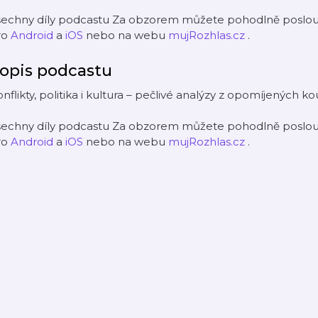
šechny díly podcastu Za obzorem můžete pohodlně poslouc
ro
Android
a
iOS
nebo na webu
mujRozhlas.cz
.
opis podcastu
nflikty, politika i kultura – pečlivé analýzy z opomíjených ko
šechny díly podcastu Za obzorem můžete pohodlně poslouc
ro
Android
a
iOS
nebo na webu
mujRozhlas.cz
.