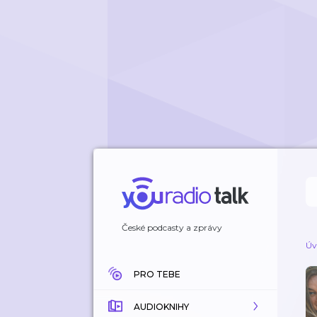
České podcasty a zprávy
Úv
PRO TEBE
AUDIOKNIHY