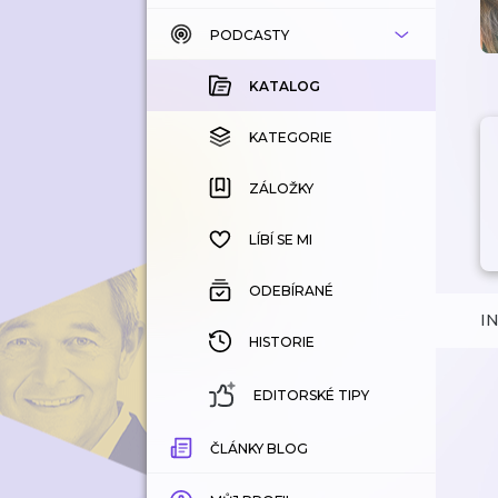
PODCASTY
KATALOG
KOUPENÉ
KATALOG
KATEGORIE
KATEGORIE
ZÁLOŽKY
ZÁLOŽKY
HISTORIE
LÍBÍ SE MI
ODEBÍRANÉ
I
HISTORIE
EDITORSKÉ TIPY
ČLÁNKY BLOG