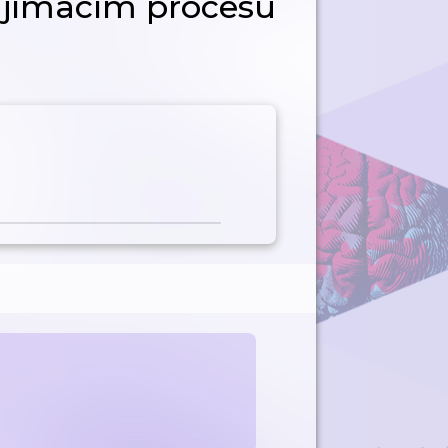
řijímacím procesu
u