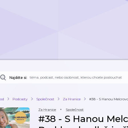
Najděte si:
od
Podcasty
Společnost
Za Hranice
#38 - S Hanou Melcrovou
Za Hranice
Společnost
#38 - S Hanou Melc