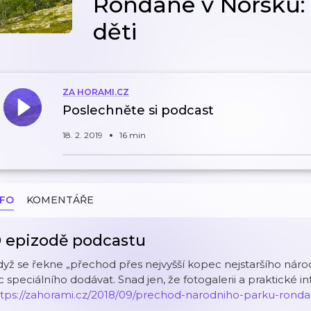
Rondane v Norsku: Kd
děti
ZA HORAMI.CZ
Poslechněte si podcast
18. 2. 2019
16 min
NFO
KOMENTÁŘE
 epizodě podcastu
yž se řekne „přechod přes nejvyšší kopec nejstaršího náro
c speciálního dodávat. Snad jen, že fotogalerii a praktické 
ttps://zahorami.cz/2018/09/prechod-narodniho-parku-ronda