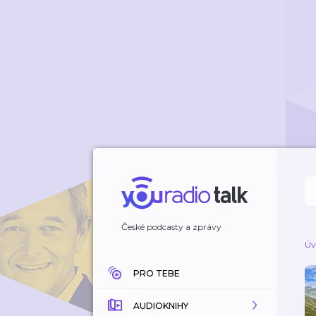
České podcasty a zprávy
Úv
PRO TEBE
AUDIOKNIHY