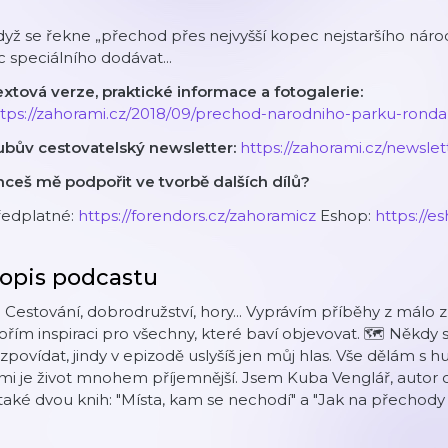
yž se řekne „přechod přes nejvyšší kopec nejstaršího náro
c speciálního dodávat...
xtová verze, praktické informace a fotogalerie:
ttps://zahorami.cz/2018/09/prechod-narodniho-parku-ronda
ubův cestovatelský newsletter:
⁠⁠https://zahorami.cz/newslette
ceš mě podpořit ve tvorbě dalších dílů?
ředplatné:
⁠⁠https://forendors.cz/zahoramicz⁠⁠
Eshop:
⁠⁠https://e
opis podcastu
️ Cestování, dobrodružství, hory... Vyprávím příběhy z málo 
ořím inspiraci pro všechny, které baví objevovat. 🗺️ Někdy s
zpovídat, jindy v epizodě uslyšíš jen můj hlas. Vše dělám 
mi je život mnohem příjemnější. Jsem Kuba Venglář, autor
také dvou knih: "Místa, kam se nechodí" a "Jak na přechody 