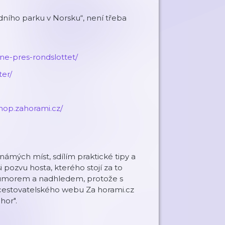
dního parku v Norsku“, není třeba
ne-pres-rondslottet/
r/⁠⁠
shop.zahorami.cz/⁠⁠
známých míst, sdílím praktické tipy a
i pozvu hosta, kterého stojí za to
s humorem a nadhledem, protože s
 cestovatelského webu Za horami.cz
hor".