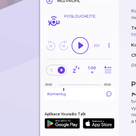
MŮJ PROFIL
Kd
POSLOUCHEJTE
ni
Te
h
K
Ch
P
1.00
×
P
00:00
00:00
Komentuj
🏞
tv
vy
Aplikace Youradio Talk
ni
a 