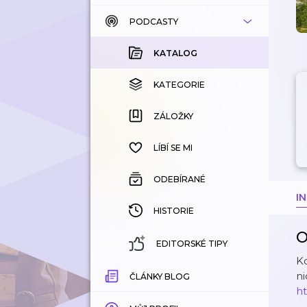
PODCASTY
KATALOG
KOUPENÉ
KATALOG
KATEGORIE
KATEGORIE
ZÁLOŽKY
ZÁLOŽKY
HISTORIE
LÍBÍ SE MI
ODEBÍRANÉ
I
HISTORIE
O
EDITORSKÉ TIPY
Kd
ni
ČLÁNKY BLOG
h