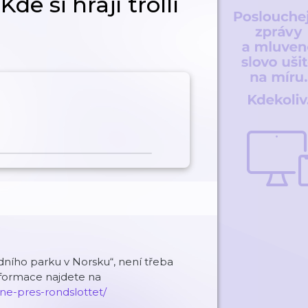
e si hrají trollí
dního parku v Norsku“, není třeba
informace najdete na
ne-pres-rondslottet/