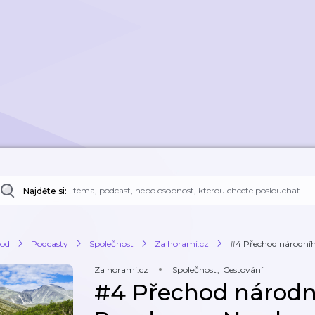
Najděte si:
od
Podcasty
Společnost
Za horami.cz
#4 Přechod národníh
Za horami.cz
Společnost
,
Cestování
#4 Přechod národn