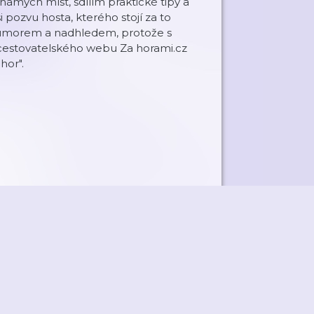
známých míst, sdílím praktické tipy a
i pozvu hosta, kterého stojí za to
s humorem a nadhledem, protože s
 cestovatelského webu Za horami.cz
hor".
ky
Přidat podcast
RSS