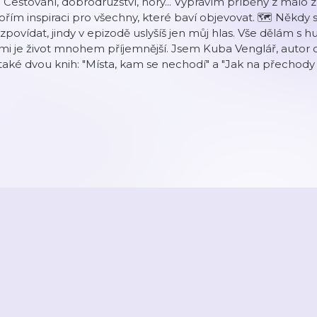
️ Cestování, dobrodružství, hory... Vyprávím příběhy z málo 
ořím inspiraci pro všechny, které baví objevovat. 🗺️ Někdy s
zpovídat, jindy v epizodě uslyšíš jen můj hlas. Vše dělám 
mi je život mnohem příjemnější. Jsem Kuba Venglář, autor
také dvou knih: "Místa, kam se nechodí" a "Jak na přechody 
2026
Active Radio a.s.
Reklama
O aplikaci
Youradio Music
Podmín
áte již účet? Přihlaste se.
Kontakty a zpětná vazba
Nastavení soukromí