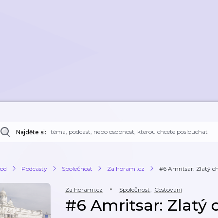
Najděte si:
od
Podcasty
Společnost
Za horami.cz
#6 Amritsar: Zlatý ch
Za horami.cz
Společnost
,
Cestování
#6 Amritsar: Zlatý