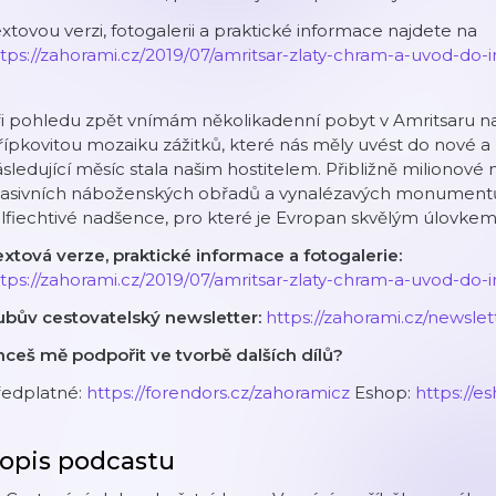
xtovou verzi, fotogalerii a praktické informace najdete na
tps://zahorami.cz/2019/07/amritsar-zlaty-chram-a-uvod-do-
i pohledu zpět vnímám několikadenní pobyt v Amritsaru na
řípkovitou mozaiku zážitků, které nás měly uvést do nové a p
sledující měsíc stala našim hostitelem. Přibližně milionové
asivních náboženských obřadů a vynalézavých monumentů p
lfiechtivé nadšence, pro které je Evropan skvělým úlovkem
xtová verze, praktické informace a fotogalerie:
tps://zahorami.cz/2019/07/amritsar-zlaty-chram-a-uvod-do-
ubův cestovatelský newsletter:
⁠⁠https://zahorami.cz/newslette
ceš mě podpořit ve tvorbě dalších dílů?
ředplatné:
⁠⁠⁠https://forendors.cz/zahoramicz⁠⁠⁠
Eshop:
⁠⁠⁠https://
opis podcastu