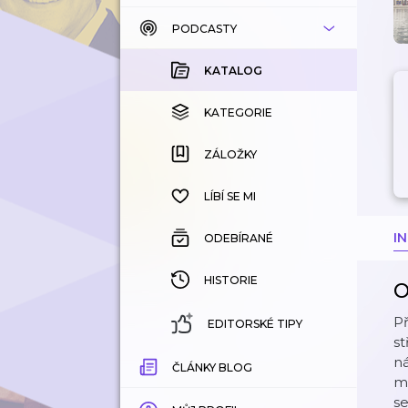
PODCASTY
KATALOG
KOUPENÉ
KATALOG
KATEGORIE
KATEGORIE
ZÁLOŽKY
ZÁLOŽKY
HISTORIE
LÍBÍ SE MI
I
ODEBÍRANÉ
HISTORIE
O
Př
EDITORSKÉ TIPY
st
ná
ČLÁNKY BLOG
m
se