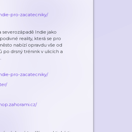
indie-pro-zacatecniky/
 severozápadě Indie jako
odivné reality, která se pro
 město nabízí opravdu vše od
o drsný trénink v ulicích a
.
indie-pro-zacatecniky/
r/⁠⁠
eshop.zahorami.cz/⁠⁠⁠