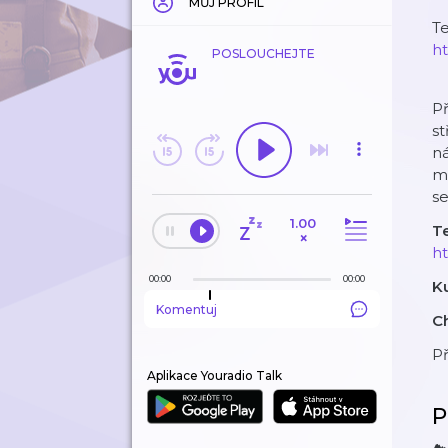
MŮJ PROFIL
Te
ht
POSLOUCHEJTE
Př
st
ná
m
se
1.00
Te
×
ht
00:00
00:00
K
Komentuj
Ch
P
Aplikace Youradio Talk
P