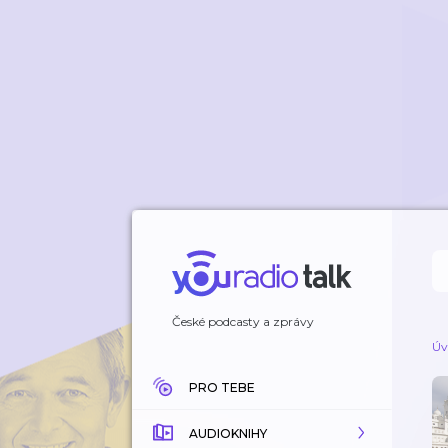
České podcasty a zprávy
Úv
PRO TEBE
AUDIOKNIHY