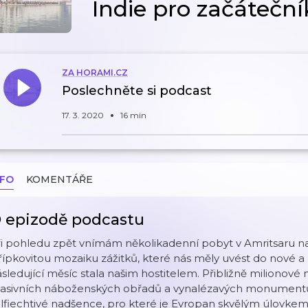
Indie pro začáteční
ZA HORAMI.CZ
Poslechněte si podcast
17. 3. 2020
16 min
NFO
KOMENTÁŘE
 epizodě podcastu
i pohledu zpět vnímám několikadenní pobyt v Amritsaru na
řípkovitou mozaiku zážitků, které nás měly uvést do nové a p
sledující měsíc stala našim hostitelem. Přibližně milionové
asivních náboženských obřadů a vynalézavých monumentů p
lfiechtivé nadšence, pro které je Evropan skvělým úlovkem