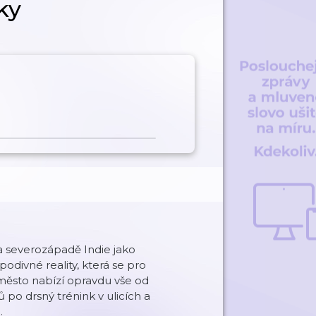
ky
 severozápadě Indie jako
odivné reality, která se pro
 město nabízí opravdu vše od
o drsný trénink v ulicích a
.