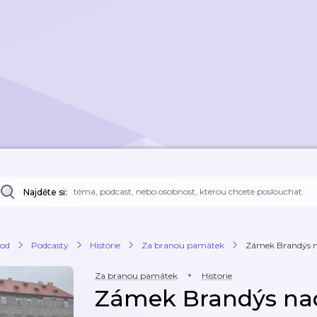
Najděte si:
od
Podcasty
Historie
Za branou památek
Zámek Brandýs 
Za branou památek
Historie
Zámek Brandýs n