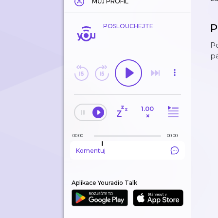
MŮJ PROFIL
P
POSLOUCHEJTE
Po
p
1.00
×
00:00
00:00
Komentuj
Aplikace Youradio Talk