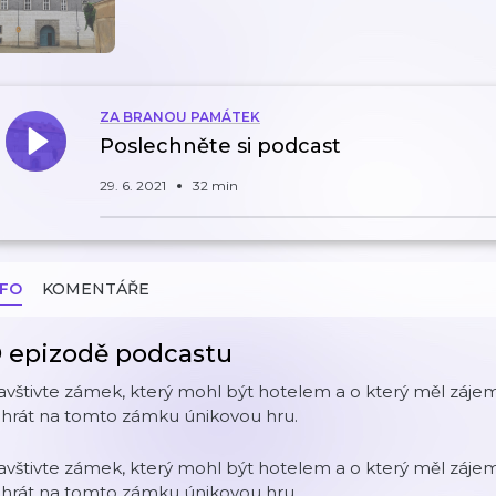
ZA BRANOU PAMÁTEK
Poslechněte si podcast
29. 6. 2021
32 min
NFO
KOMENTÁŘE
 epizodě podcastu
vštivte zámek, který mohl být hotelem a o který měl zájem 
ahrát na tomto zámku únikovou hru.
vštivte zámek, který mohl být hotelem a o který měl zájem 
ahrát na tomto zámku únikovou hru.