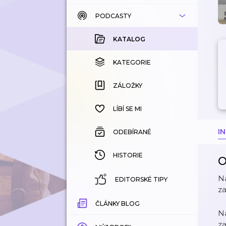
PODCASTY
KATALOG
KOUPENÉ
KATALOG
KATEGORIE
KATEGORIE
ZÁLOŽKY
ZÁLOŽKY
HISTORIE
LÍBÍ SE MI
I
ODEBÍRANÉ
HISTORIE
O
Na
EDITORSKÉ TIPY
z
ČLÁNKY BLOG
Na
z