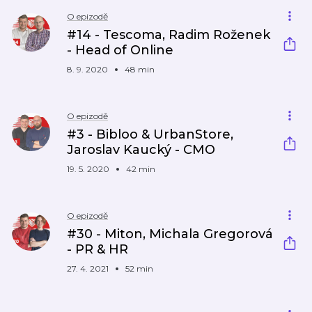
O epizodě
#14 - Tescoma, Radim Roženek
- Head of Online
8. 9. 2020
48 min
O epizodě
#3 - Bibloo & UrbanStore,
Jaroslav Kaucký - CMO
19. 5. 2020
42 min
O epizodě
#30 - Miton, Michala Gregorová
- PR & HR
27. 4. 2021
52 min