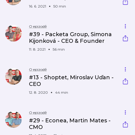
16. 6. 2021
50 min
O epizodě
#39 - Packeta Group, Simona
Kijonková - CEO & Founder
11. 8. 2021
56 min
O epizodě
#13 - Shoptet, Miroslav Uďan -
CEO
12. 8. 2020
44 min
O epizodě
#29 - Econea, Martin Mates -
CMO