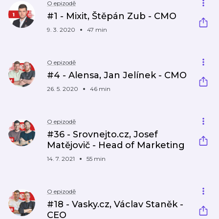
O epizodě
#1 - Mixit, Štěpán Zub - CMO
9. 3. 2020
47 min
O epizodě
#4 - Alensa, Jan Jelínek - CMO
26. 5. 2020
46 min
O epizodě
#36 - Srovnejto.cz, Josef
Matějovič - Head of Marketing
14. 7. 2021
55 min
O epizodě
#18 - Vasky.cz, Václav Staněk -
CEO