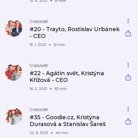
13. 4. 2021
51 min
O epizodě
#20 - Trayto, Rostislav Urbánek
- CEO
19. 1. 2021
51 min
O epizodě
#22 - Agátin svět, Kristýna
Křížová - CEO
16. 2. 2021
53 min
O epizodě
#35 - Goodie.cz, Kristýna
Durasová a Stanislav Šareš
22. 6. 2021
49 min