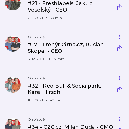
#21 - Freshlabels, Jakub
Veselský - CEO
2. 2. 2021
50 min
O epizodě
#17 - Trenýrkárna.cz, Ruslan
Skopal - CEO
8. 12. 2020
57 min
O epizodě
#32 - Red Bull & Socialpark,
Karel Hirsch
11. 5. 2021
48 min
O epizodě
#34 - CZC.cz, Milan Duda - CMO