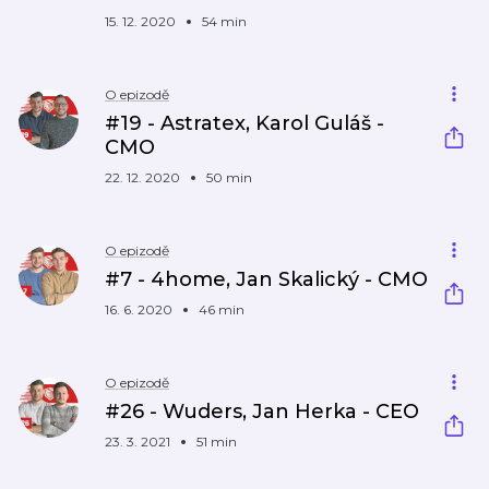
15. 12. 2020
54 min
O epizodě
#19 - Astratex, Karol Guláš -
CMO
22. 12. 2020
50 min
O epizodě
#7 - 4home, Jan Skalický - CMO
16. 6. 2020
46 min
O epizodě
#26 - Wuders, Jan Herka - CEO
23. 3. 2021
51 min