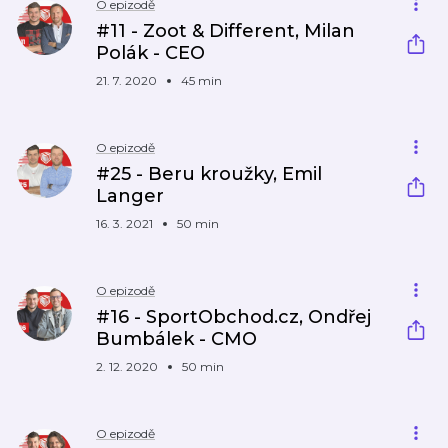
O epizodě
#11 - Zoot & Different, Milan
Polák - CEO
21. 7. 2020
45 min
O epizodě
#25 - Beru kroužky, Emil
Langer
16. 3. 2021
50 min
O epizodě
#16 - SportObchod.cz, Ondřej
Bumbálek - CMO
2. 12. 2020
50 min
O epizodě