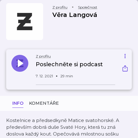
Z profilu
Společnost
Věra Langová
Z profilu
Poslechněte si podcast
7. 12. 2021
29 min
INFO
KOMENTÁŘE
Kostelnice a předsedkyně Matice svatohorské. A
především dobrá duše Svaté Hory, která tu zná
doslova každý kout. Opečovává milostnou sošku