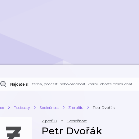
Najděte si:
od
Podcasty
Společnost
Z profilu
Petr Dvořák
Z profilu
Společnost
Petr Dvořák