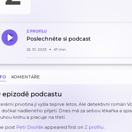
Z PROFILU
Poslechněte si podcast
25. 10. 2023
47 min
NFO
KOMENTÁŘE
 epizodě podcastu
terární prvotina jí vyšla teprve letos. Ale detektivní román 
 dočkal nadšeného přijetí. Dnes má za sebou lékařka a spi
uhou knihu a pracuje na třetí.
he post
Petr Dvořák
appeared first on
Z profilu
.