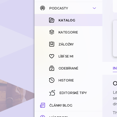
PODCASTY
KATALOG
KOUPENÉ
KATALOG
KATEGORIE
KATEGORIE
ZÁLOŽKY
ZÁLOŽKY
HISTORIE
LÍBÍ SE MI
I
ODEBÍRANÉ
HISTORIE
O
Li
EDITORSKÉ TIPY
se
dr
ČLÁNKY BLOG
T