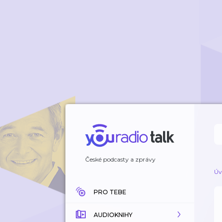
České podcasty a zprávy
Úv
PRO TEBE
AUDIOKNIHY