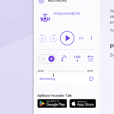
MŮJ PROFIL
J
POSLOUCHEJTE
sk
po
T
P
Ži
1.00
×
00:00
00:00
Komentuj
Aplikace Youradio Talk