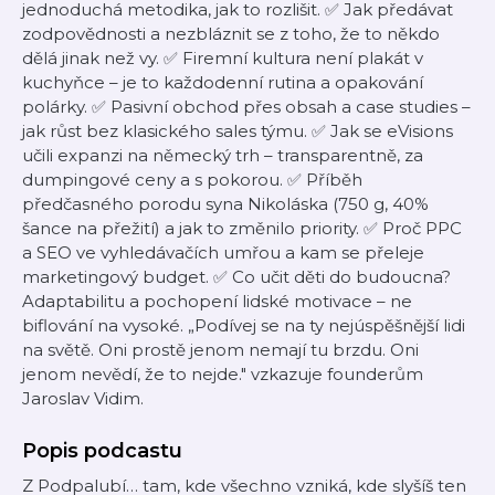
jednoduchá metodika, jak to rozlišit. ✅ Jak předávat
zodpovědnosti a nezbláznit se z toho, že to někdo
dělá jinak než vy. ✅ Firemní kultura není plakát v
kuchyňce – je to každodenní rutina a opakování
polárky. ✅ Pasivní obchod přes obsah a case studies –
jak růst bez klasického sales týmu. ✅ Jak se eVisions
učili expanzi na německý trh – transparentně, za
dumpingové ceny a s pokorou. ✅ Příběh
předčasného porodu syna Nikoláska (750 g, 40%
šance na přežití) a jak to změnilo priority. ✅ Proč PPC
a SEO ve vyhledávačích umřou a kam se přeleje
marketingový budget. ✅ Co učit děti do budoucna?
Adaptabilitu a pochopení lidské motivace – ne
biflování na vysoké. „Podívej se na ty nejúspěšnější lidi
na světě. Oni prostě jenom nemají tu brzdu. Oni
jenom nevědí, že to nejde." vzkazuje founderům
Jaroslav Vidim.
Popis podcastu
Z Podpalubí… tam, kde všechno vzniká, kde slyšíš ten