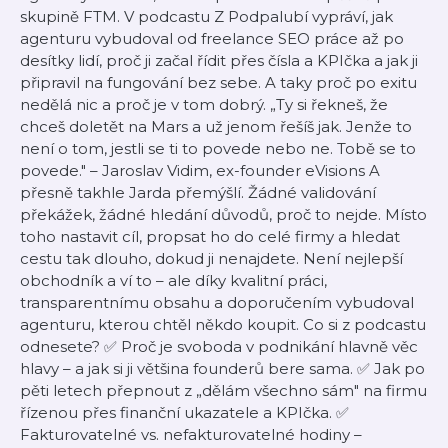
skupině FTM. V podcastu Z Podpalubí vypráví, jak
agenturu vybudoval od freelance SEO práce až po
desítky lidí, proč ji začal řídit přes čísla a KPIčka a jak ji
připravil na fungování bez sebe. A taky proč po exitu
nedělá nic a proč je v tom dobrý. „Ty si řekneš, že
chceš doletět na Mars a už jenom řešíš jak. Jenže to
není o tom, jestli se ti to povede nebo ne. Tobě se to
povede." – Jaroslav Vidim, ex-founder eVisions A
přesně takhle Jarda přemýšlí. Žádné validování
překážek, žádné hledání důvodů, proč to nejde. Místo
toho nastavit cíl, propsat ho do celé firmy a hledat
cestu tak dlouho, dokud ji nenajdete. Není nejlepší
obchodník a ví to – ale díky kvalitní práci,
transparentnímu obsahu a doporučením vybudoval
agenturu, kterou chtěl někdo koupit. Co si z podcastu
odnesete? ✅ Proč je svoboda v podnikání hlavně věc
hlavy – a jak si ji většina founderů bere sama. ✅ Jak po
pěti letech přepnout z „dělám všechno sám" na firmu
řízenou přes finanční ukazatele a KPIčka. ✅
Fakturovatelné vs. nefakturovatelné hodiny –