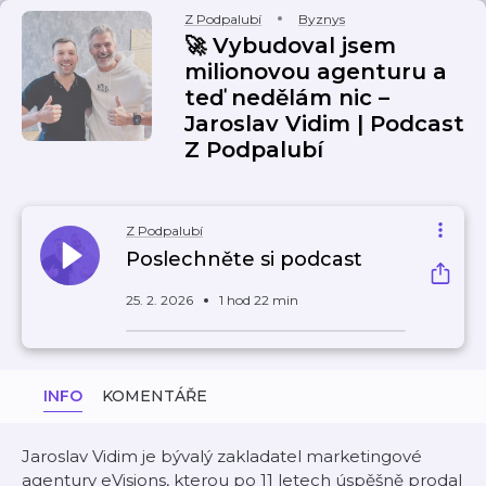
Z Podpalubí
Byznys
🚀 Vybudoval jsem
milionovou agenturu a
teď nedělám nic –
Jaroslav Vidim | Podcast
Z Podpalubí
Z Podpalubí
Poslechněte si podcast
25. 2. 2026
1 hod 22 min
INFO
KOMENTÁŘE
Jaroslav Vidim je bývalý zakladatel marketingové
agentury eVisions, kterou po 11 letech úspěšně prodal