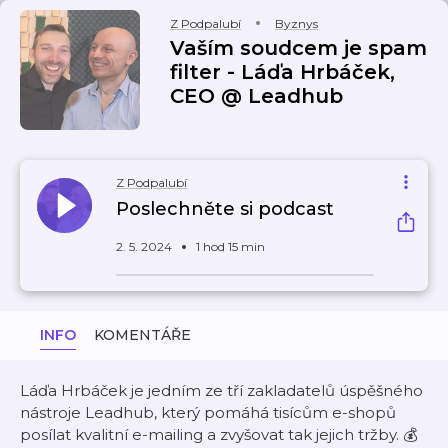
Z Podpalubí
Byznys
Vaším soudcem je spam
filter - Láďa Hrbáček,
CEO @ Leadhub
Z Podpalubí
Poslechněte si podcast
2. 5. 2024
1 hod 15 min
INFO
KOMENTÁŘE
Láďa Hrbáček je jedním ze tří zakladatelů úspěšného
nástroje Leadhub, který pomáhá tisícům e-shopů
posílat kvalitní e-mailing a zvyšovat tak jejich tržby. 💰