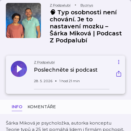
Z Podpalubí
Byznys
🧠 Typ osobnosti není
chování. Je to
nastavení mozku –
Šárka Miková | Podcast
Z Podpalubí
Z Podpalubí
Poslechněte si podcast
28. 5. 2026
1 hod 21 min
INFO
KOMENTÁŘE
Šárka Miková je psycholožka, autorka konceptu
Teorie typů a 25 let pomáhá lidem i firmám pochopit,