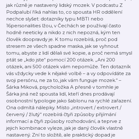
jak různě je nastavený lidský mozek. V podcastu Z
Podpalubí říká nahlas to, co spousta HR oddělení
nechce slyšet: dotazníky typu MBTI nebo
16personalities lžou, v Čechách se používají často
hodně neeticky a nikdo z nich nepozná, kým ten
člověk doopravdy je. K tomu rozebírá, proč pod
stresem ze všech spadne maska, jak se vyhnout
tomu, abyste z lidí dělali své kopie, a proč nemá smysl
ptát se „kdo jste“ pomocí 200 otázek. „Ani 200
otázek, ani 500 otázek vám nepomůže. Ten dotazník
vás vždycky vede k nějaké volbě – a vy odpovídáte za
svoji persónu, ne za to, jak vám funguje mozek.“ –
Šárka Miková, psycholožka A přesně v tomhle je
Šárka jiná než spousta lidí, kteří dnes prodávají
osobnostní typologie jako šablonu na rychlé zařazení.
Ona odmítá nálepky. Místo „introvert / extrovert /
červený / žlutý“ rozebírá čtyři způsoby přijímání
informací a čtyři způsoby rozhodování, a teprve z
jejich kombinace vyleze, jak je daný člověk vlastně
nastavený. Zní to složitě, ale praktický dopad je