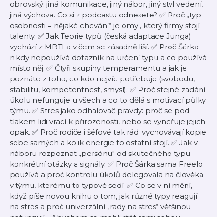
obrovský: jiná komunikace, jiný nábor, jiný styl vedení,
jiná výchova. Co si z podcastu odnesete? ✅ Proč „typ
osobnosti = nějaké chování“ je omyl, který firmy stojí
talenty. ✅ Jak Teorie typů (česká adaptace Junga)
vychází z MBTI a v čem se zásadně liší. ✅ Proč Šárka
nikdy nepoužívá dotazník na určení typu a co používá
místo něj. ✅ Čtyři skupiny temperamentu a jak je
poznáte z toho, co kdo nejvíc potřebuje (svobodu,
stabilitu, kompetentnost, smysl). ✅ Proč stejné zadání
úkolu nefunguje u všech a co to dělá s motivací půlky
týmu. ✅ Stres jako odhalovač pravdy: proč se pod
tlakem lidi vrací k přirozenosti, nebo se vynořuje jejich
opak. ✅ Proč rodiče i šéfové tak rádi vychovávají kopie
sebe samých a kolik energie to ostatní stojí. ✅ Jak v
náboru rozpoznat „persónu" od skutečného typu –
konkrétní otázky a signály. ✅ Proč Šárka sama Freelo
používá a proč kontrolu úkolů delegovala na člověka
v týmu, kterému to typově sedí. ✅ Co se v ní mění,
když píše novou knihu o tom, jak různé typy reagují
na stres a proč univerzální „rady na stres“ většinou