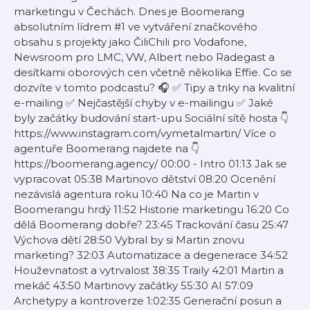
marketingu v Čechách. Dnes je Boomerang
absolutním lídrem #1 ve vytváření značkového
obsahu s projekty jako ČiliChili pro Vodafone,
Newsroom pro LMC, VW, Albert nebo Radegast a
desítkami oborových cen včetně několika Effie. Co se
dozvíte v tomto podcastu? 🎧 ✅ Tipy a triky na kvalitní
e-mailing ✅ Nejčastější chyby v e-mailingu ✅ Jaké
byly začátky budování start-upu Sociální sítě hosta 👇
https://www.instagram.com/vymetalmartin/ Více o
agentuře Boomerang najdete na 👇
https://boomerang.agency/ 00:00 - Intro 01:13 Jak se
vypracovat 05:38 Martinovo dětství 08:20 Ocenění
nezávislá agentura roku 10:40 Na co je Martin v
Boomerangu hrdý 11:52 Historie marketingu 16:20 Co
dělá Boomerang dobře? 23:45 Trackování času 25:47
Výchova dětí 28:50 Vybral by si Martin znovu
marketing? 32:03 Automatizace a degenerace 34:52
Houževnatost a vytrvalost 38:35 Traily 42:01 Martin a
mekáč 43:50 Martinovy začátky 55:30 AI 57:09
Archetypy a kontroverze 1:02:35 Generační posun a