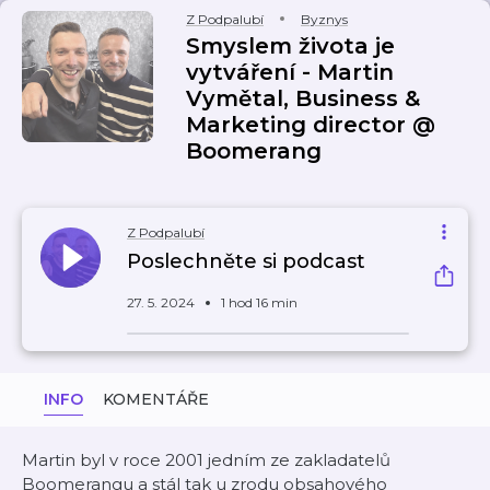
Z Podpalubí
Byznys
Smyslem života je
vytváření - Martin
Vymětal, Business &
Marketing director @
Boomerang
Z Podpalubí
Poslechněte si podcast
27. 5. 2024
1 hod 16 min
INFO
KOMENTÁŘE
Martin byl v roce 2001 jedním ze zakladatelů
Boomerangu a stál tak u zrodu obsahového