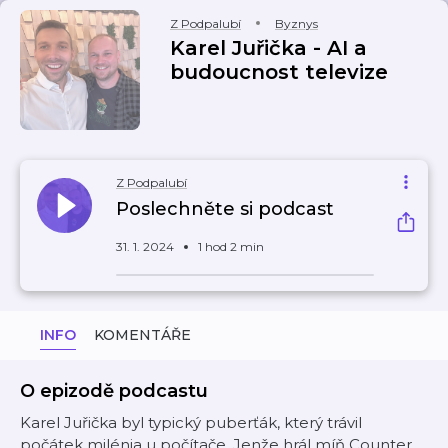
Z Podpalubí
Byznys
Karel Juřička - AI a
budoucnost televize
Z Podpalubí
Poslechněte si podcast
31. 1. 2024
1 hod 2 min
INFO
KOMENTÁŘE
O epizodě podcastu
Karel Juřička byl typický puberťák, který trávil
počátek milénia u počítače. Jenže hrál míň Counter