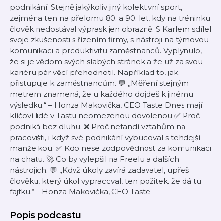
podnikání. Stejně jakýkoliv jiný kolektivní sport,
zejména ten na přelomu 80. a 90. let, kdy na tréninku
člověk nedostával výprask jen obrazně. S Karlem sdílel
svoje zkušenosti s řízením firmy, s nástroji na týmovou
komunikaci a produktivitu zaměstnanců. Vyplynulo,
že si je vědom svých slabých stránek a že už za svou
kariéru pár věcí přehodnotil. Například to, jak
přistupuje k zaměstnancům. 💬 „Měření stejným
metrem znamená, že u každého dojdeš k jinému
výsledku.“ – Honza Makovička, CEO Taste Dnes mají
klíčoví lidé v Tastu neomezenou dovolenou ✅ Proč
podniká bez dluhu. ❌ Proč nefandí vztahům na
pracovišti, i když své podnikání vybudoval s tehdejší
manželkou. ✅ Kdo nese zodpovědnost za komunikaci
na chatu. 🚀 Co by vylepšil na Freelu a dalších
nástrojích. 💬 „Když úkoly zavírá zadavatel, upřeš
člověku, který úkol vypracoval, ten požitek, že dá tu
fajfku.“ – Honza Makovička, CEO Taste
Popis podcastu