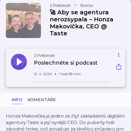
Z Podpalubí
Byznys
🚀 Aby se agentura
nerozsypala – Honza
Makovička, CEO @
Taste
Z Podpalubí
Poslechněte si podcast
12. 4. 2024
1 hod 38 min
INFO
KOMENTÁŘE
Honza Makovička je jeden ze čtyř zakladatelů digitální
agentury Taste a její nynější CEO. Do puberty hrál
závodně hokej, což považuje za skvělou průpravu pro