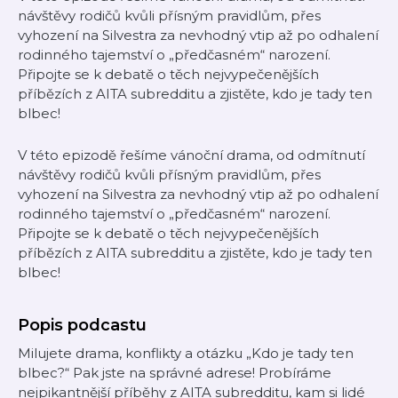
návštěvy rodičů kvůli přísným pravidlům, přes
vyhození na Silvestra za nevhodný vtip až po odhalení
rodinného tajemství o „předčasném“ narození.
Připojte se k debatě o těch nejvypečenějších
příbězích z AITA subredditu a zjistěte, kdo je tady ten
blbec!
V této epizodě řešíme vánoční drama, od odmítnutí
návštěvy rodičů kvůli přísným pravidlům, přes
vyhození na Silvestra za nevhodný vtip až po odhalení
rodinného tajemství o „předčasném“ narození.
Připojte se k debatě o těch nejvypečenějších
příbězích z AITA subredditu a zjistěte, kdo je tady ten
blbec!
Popis podcastu
Milujete drama, konflikty a otázku „Kdo je tady ten
blbec?“ Pak jste na správné adrese! Probíráme
nejpikantnější příběhy z AITA subredditu, kam si lidé