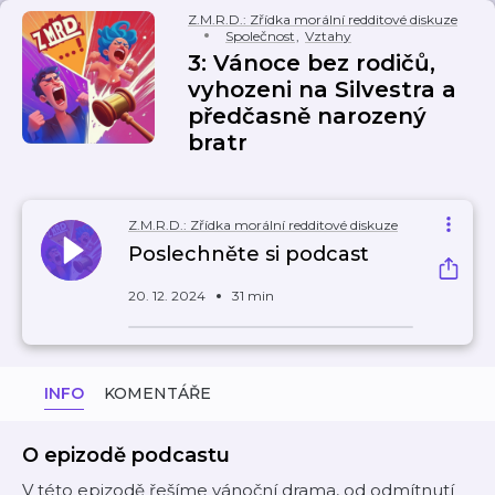
Z.M.R.D.: Zřídka morální redditové diskuze
Společnost
,
Vztahy
3: Vánoce bez rodičů,
vyhozeni na Silvestra a
předčasně narozený
bratr
Z.M.R.D.: Zřídka morální redditové diskuze
Poslechněte si podcast
20. 12. 2024
31 min
INFO
KOMENTÁŘE
O epizodě podcastu
V této epizodě řešíme vánoční drama, od odmítnutí