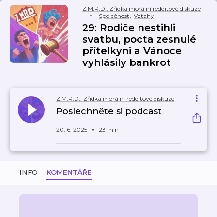
Z.M.R.D.: Zřídka morální redditové diskuze
Společnost
,
Vztahy
29: Rodiče nestihli
svatbu, pocta zesnulé
přítelkyni a Vánoce
vyhlásily bankrot
Z.M.R.D.: Zřídka morální redditové diskuze
Poslechněte si podcast
20. 6. 2025
23 min
INFO
KOMENTÁŘE