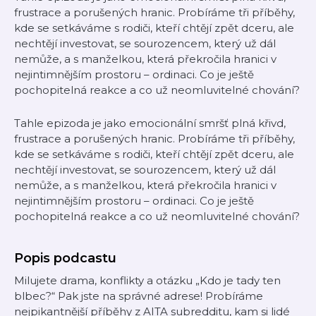
frustrace a porušených hranic. Probíráme tři příběhy,
kde se setkáváme s rodiči, kteří chtějí zpět dceru, ale
nechtějí investovat, se sourozencem, který už dál
nemůže, a s manželkou, která překročila hranici v
nejintimnějším prostoru – ordinaci. Co je ještě
pochopitelná reakce a co už neomluvitelné chování?
Tahle epizoda je jako emocionální smršť plná křivd,
frustrace a porušených hranic. Probíráme tři příběhy,
kde se setkáváme s rodiči, kteří chtějí zpět dceru, ale
nechtějí investovat, se sourozencem, který už dál
nemůže, a s manželkou, která překročila hranici v
nejintimnějším prostoru – ordinaci. Co je ještě
pochopitelná reakce a co už neomluvitelné chování?
Popis podcastu
Milujete drama, konflikty a otázku „Kdo je tady ten
blbec?“ Pak jste na správné adrese! Probíráme
nejpikantnější příběhy z AITA subredditu, kam si lidé