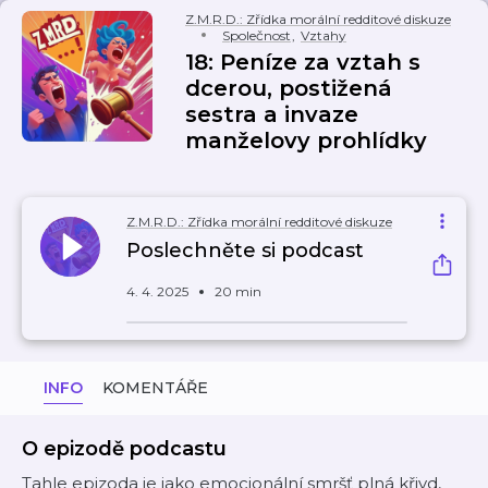
Z.M.R.D.: Zřídka morální redditové diskuze
Společnost
,
Vztahy
18: Peníze za vztah s
dcerou, postižená
sestra a invaze
manželovy prohlídky
Z.M.R.D.: Zřídka morální redditové diskuze
Poslechněte si podcast
4. 4. 2025
20 min
INFO
KOMENTÁŘE
O epizodě podcastu
Tahle epizoda je jako emocionální smršť plná křivd,