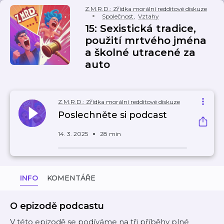
Z.M.R.D.: Zřídka morální redditové diskuze
Společnost
,
Vztahy
15: Sexistická tradice,
použití mrtvého jména
a školné utracené za
auto
Z.M.R.D.: Zřídka morální redditové diskuze
Poslechněte si podcast
14. 3. 2025
28 min
INFO
KOMENTÁŘE
O epizodě podcastu
V této epizodě se podíváme na tři příběhy plné