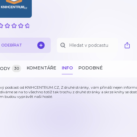
ODEBÍRAT
KOMENTÁŘE
INFO
PODOBNÉ
ZODY
30
vý podcast od KNIHCENTRUM.CZ, Z druhé stránky, vám přináší nejen informace z
díváme se na to všechno totiž tak trochu z druhé stránky a skrze knihy se d
m budou vyprávět naši hosté.