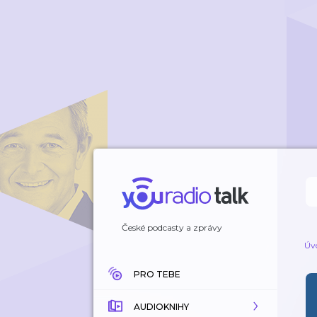
České podcasty a zprávy
Úv
PRO TEBE
AUDIOKNIHY