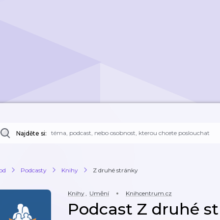
Najděte si:
od
Podcasty
Knihy
Z druhé stránky
Knihy
,
Umění
Knihcentrum.cz
Podcast Z druhé s