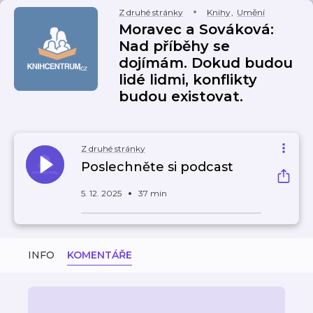
Z druhé stránky
Knihy
,
Umění
Moravec a Sováková:
Nad příběhy se
dojímám. Dokud budou
lidé lidmi, konflikty
budou existovat.
Z druhé stránky
Poslechněte si podcast
5. 12. 2025
37 min
INFO
KOMENTÁŘE