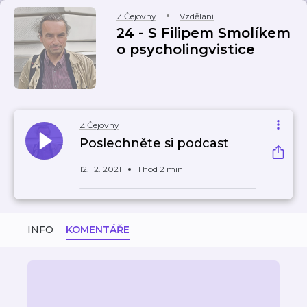
Z Čejovny
Vzdělání
24 - S Filipem Smolíkem
o psycholingvistice
Z Čejovny
Poslechněte si podcast
12. 12. 2021
1 hod 2 min
INFO
KOMENTÁŘE