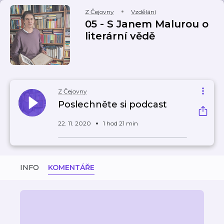
Z Čejovny
Vzdělání
05 - S Janem Malurou o
literární vědě
Z Čejovny
Poslechněte si podcast
22. 11. 2020
1 hod 21 min
INFO
KOMENTÁŘE