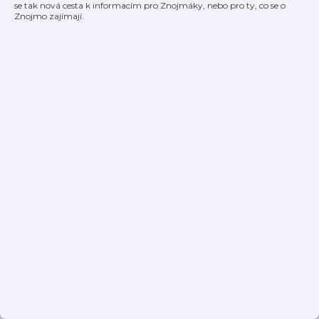
se tak nová cesta k informacím pro Znojmáky, nebo pro ty, co se o
Znojmo zajímají.