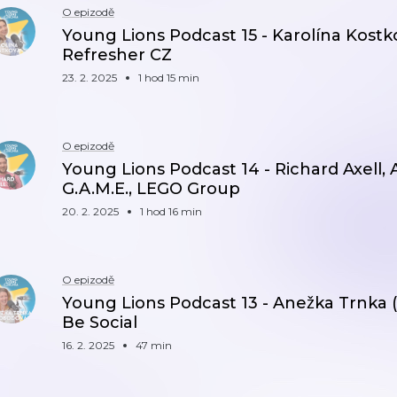
O epizodě
Young Lions Podcast 15 - Karolína Kostk
Refresher CZ
23. 2. 2025
1 hod 15 min
O epizodě
Young Lions Podcast 14 - Richard Axell, 
G.A.M.E., LEGO Group
20. 2. 2025
1 hod 16 min
O epizodě
Young Lions Podcast 13 - Anežka Trnka (
Be Social
16. 2. 2025
47 min