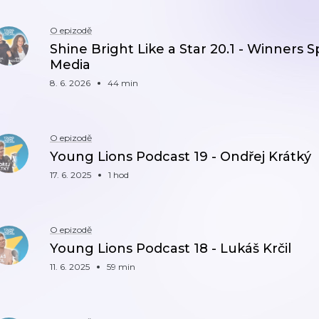
O epizodě
Shine Bright Like a Star 20.1 - Winners S
Media
8. 6. 2026
44 min
O epizodě
Young Lions Podcast 19 - Ondřej Krátký
17. 6. 2025
1 hod
O epizodě
Young Lions Podcast 18 - Lukáš Krčil
11. 6. 2025
59 min