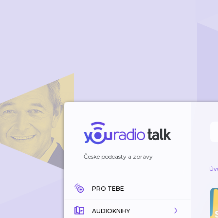
České podcasty a zprávy
Úv
PRO TEBE
AUDIOKNIHY