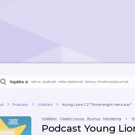
Najděte si:
od
Podcasty
Vzdělání
Young Lions CZ "Shine bright like a star"
Vzdělání
,
Osobní rozvoj
,
Byznys
,
Marketing
Y
Podcast Young Lio