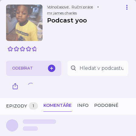
Volnočasové
,
Ruční práce
mr james charles
Podcast yoo
ODEBÍRAT
KOMENTÁŘE
INFO
PODOBNÉ
EPIZODY
1