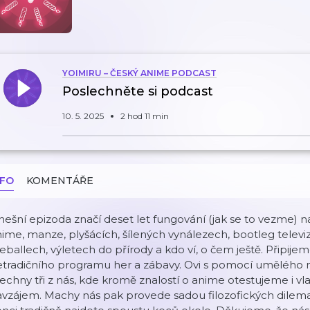
YOIMIRU – ČESKÝ ANIME PODCAST
Poslechněte si podcast
10. 5. 2025
2 hod 11 min
NFO
KOMENTÁŘE
ešní epizoda značí deset let fungování (jak se to vezme)
ime, manze, plyšácích, šílených vynálezech, bootleg televi
reballech, výletech do přírody a kdo ví, o čem ještě. Připij
tradičního programu her a zábavy. Ovi s pomocí umělého mo
echny tři z nás, kde kromě znalostí o anime otestujeme i vl
vzájem. Machy nás pak provede sadou filozofických dilemat v