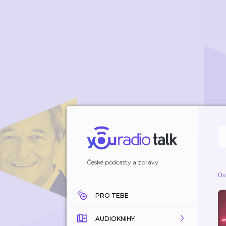
České podcasty a zprávy
Úv
PRO TEBE
AUDIOKNIHY