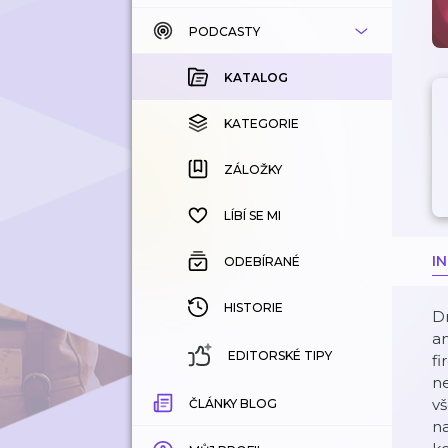
PODCASTY
KATALOG
KOUPENÉ
KATALOG
KATEGORIE
KATEGORIE
ZÁLOŽKY
ZÁLOŽKY
HISTORIE
LÍBÍ SE MI
I
ODEBÍRANÉ
HISTORIE
Dn
an
EDITORSKÉ TIPY
fi
ne
vš
ČLÁNKY BLOG
na