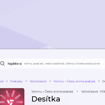
Najděte si:
od
Podcasty
Volnočasové
Yoimiru – Český anime podcast
D
Yoimiru – Český anime podcast
Volnočasové
,
Pří
Desítka