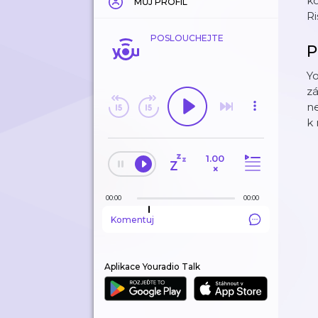
ko
MŮJ PROFIL
Ri
POSLOUCHEJTE
P
Yo
zá
ne
k
1.00
×
00:00
00:00
Komentuj
Aplikace Youradio Talk