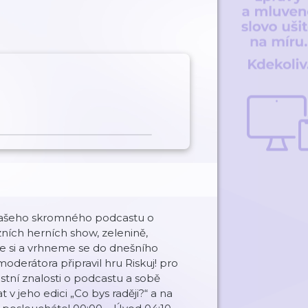
 našeho skromného podcastu o
zních herních show, zelenině,
eme si a vrhneme se do dnešního
derátora připravil hru Riskuj! pro
astní znalosti o podcastu a sobě
 jeho edici „Co bys raději?“ a na