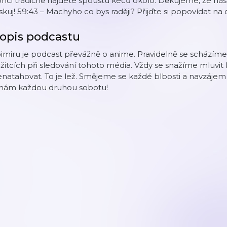
nci tradičně najdete spoustu keců okolo. Děkujeme, že nás
skuj! 59:43 – Machyho co bys raději? Přijďte si popovídat na 
opis podcastu
imiru je podcast převážně o anime. Pravidelně se scházíme
žitcích při sledování tohoto média. Vždy se snažíme mluvit 
natahovat. To je lež. Smějeme se každé blbosti a navzájem
 nám každou druhou sobotu!