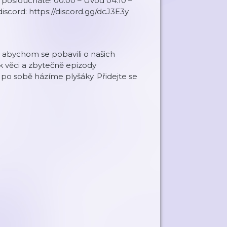
 posloucháte! 00:00 – Úvod 04:10 –
discord: https://discord.gg/dcJ3E3y
 abychom se pobavili o našich
k věci a zbytečně epizody
 po sobě házíme plyšáky. Přidejte se