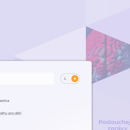
esítka
běhy pro děti