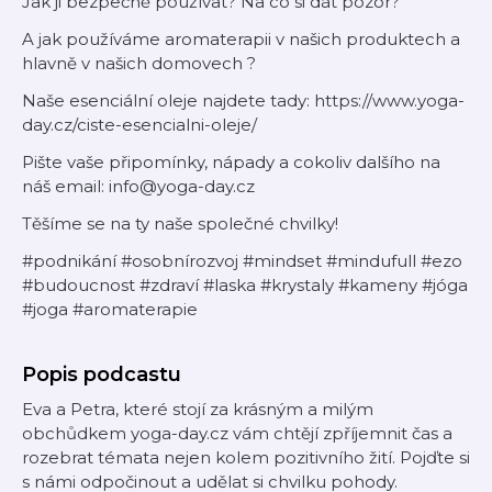
Jak ji bezpečně používat? Na co si dát pozor?
A jak používáme aromaterapii v našich produktech a
hlavně v našich domovech ?
Naše esenciální oleje najdete tady: https://www.yoga-
day.cz/ciste-esencialni-oleje/
Pište vaše připomínky, nápady a cokoliv dalšího na
náš email: info@yoga-day.cz
Těšíme se na ty naše společné chvilky!
#podnikání #osobnírozvoj #mindset #mindufull #ezo
#budoucnost #zdraví #laska #krystaly #kameny #jóga
#joga #aromaterapie
Popis podcastu
Eva a Petra, které stojí za krásným a milým
obchůdkem yoga-day.cz vám chtějí zpříjemnit čas a
rozebrat témata nejen kolem pozitivního žití. Pojďte si
s námi odpočinout a udělat si chvilku pohody.