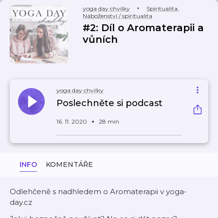
yoga day chvilky
Spiritualita
,
Náboženství / spiritualita
#2: Díl o Aromaterapii a
vůních
yoga day chvilky
Poslechněte si podcast
16. 11. 2020
28 min
INFO
KOMENTÁŘE
Odlehčeně s nadhledem o Aromaterapii v yoga-
day.cz