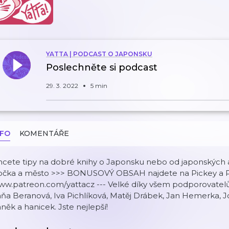
YATTA | PODCAST O JAPONSKU
Poslechněte si podcast
29. 3. 2022
5 min
NFO
KOMENTÁŘE
cete tipy na dobré knihy o Japonsku nebo od japonských a
očka a město >>> BONUSOVÝ OBSAH najdete na Pickey a Pa
ww.patreon.com/yattacz --- Velké díky všem podporovatelů
ňa Beranová, Iva Pichlíková, Matěj Drábek, Jan Hemerka, Jos
něk a hanicek. Jste nejlepší!