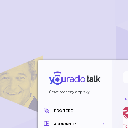
České podcasty a zprávy
Úv
PRO TEBE
AUDIOKNIHY