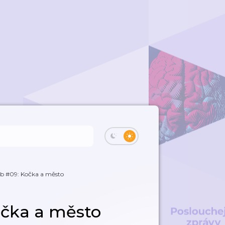
ub #09: Kočka a město
očka a město