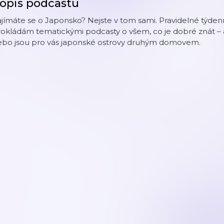
opis podcastu
jímáte se o Japonsko? Nejste v tom sami. Pravidelné týde
okládám tematickými podcasty o všem, co je dobré znát – ať
ebo jsou pro vás japonské ostrovy druhým domovem.