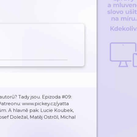
utorů? Tady jsou. Epizoda #09:
treonu: www.pickey.cz/yatta
m. A hlavně pak: Lucie Koubek,
ef Doležal, Matěj Ostrčil, Michal