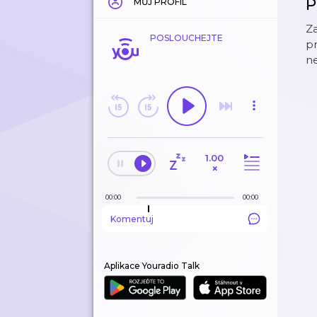
P
MŮJ PROFIL
Za
POSLOUCHEJTE
pr
n
1.00
×
00:00
00:00
Komentuj
Aplikace Youradio Talk