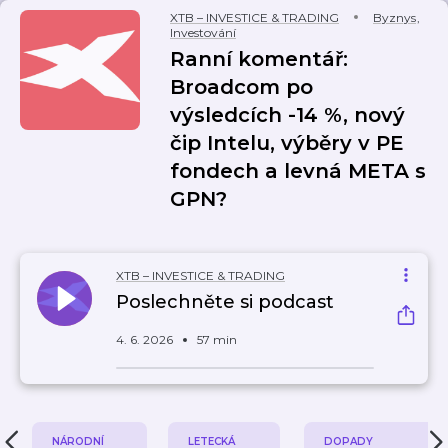
XTB – INVESTICE & TRADING
Byznys
,
Investování
Ranní komentář:
Broadcom po
výsledcích -14 %, nový
čip Intelu, výběry v PE
fondech a levná META s
GPN?
XTB – INVESTICE & TRADING
Poslechněte si podcast
4. 6. 2026
57 min
NÁRODNÍ
LETECKÁ
DOPADY