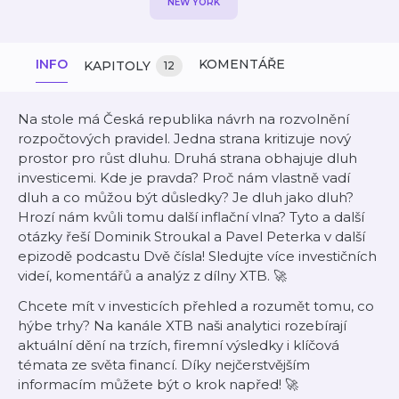
NEW YORK
INFO
KOMENTÁŘE
KAPITOLY
12
Na stole má Česká republika návrh na rozvolnění
rozpočtových pravidel. Jedna strana kritizuje nový
prostor pro růst dluhu. Druhá strana obhajuje dluh
investicemi. Kde je pravda? Proč nám vlastně vadí
dluh a co můžou být důsledky? Je dluh jako dluh?
Hrozí nám kvůli tomu další inflační vlna? Tyto a další
otázky řeší Dominik Stroukal a Pavel Peterka v další
epizodě podcastu Dvě čísla! Sledujte více investičních
videí, komentářů a analýz z dílny XTB. 🚀
Chcete mít v investicích přehled a rozumět tomu, co
hýbe trhy? Na kanále XTB naši analytici rozebírají
aktuální dění na trzích, firemní výsledky i klíčová
témata ze světa financí. Díky nejčerstvějším
informacím můžete být o krok napřed! 🚀