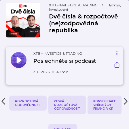
XTB – INVESTICE & TRADING
Byznys
,
Investování
Dvě čísla & rozpočtově
(ne)zodpovědná
republika
XTB – INVESTICE & TRADING
Poslechněte si podcast
3. 6. 2026
49 min
ROZPOČTOVÁ
ČESKÁ
KONSOLIDACE
ODPOVĚDNOST
ROZPOČTOVÁ
VEŘEJNÝCH
ODPOVĚDNOST
FINANCÍ V ČR