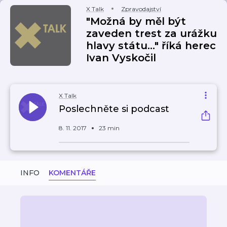
X Talk
Zpravodajství
"Možná by měl být
zaveden trest za urážku
hlavy státu..." říká herec
Ivan Vyskočil
X Talk
Poslechněte si podcast
8. 11. 2017
23 min
INFO
KOMENTÁŘE