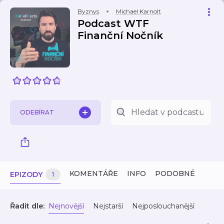
Byznys
Michael Karnolt
Podcast WTF
Finanční Nočník
ODEBÍRAT
KOMENTÁŘE
INFO
PODOBNÉ
EPIZODY
1
Řadit dle:
Nejnovější
Nejstarší
Nejposlouchanější