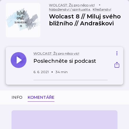
WOLCAST: Žij pro něco víc!
Náboženství / spiritualita
,
Křesťanství
Wolcast 8 // Miluj svého
bližního // Andraškovi
WOLCAST: Žij pro něco víc!
Poslechněte si podcast
6. 6. 2021
34 min
INFO
KOMENTÁŘE