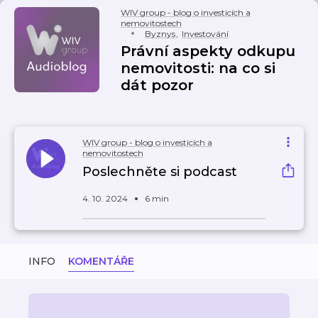
WIV group - blog o investicích a
nemovitostech
Byznys
,
Investování
Právní aspekty odkupu
nemovitosti: na co si
dát pozor
WIV group - blog o investicích a
nemovitostech
Poslechněte si podcast
4. 10. 2024
6 min
INFO
KOMENTÁŘE