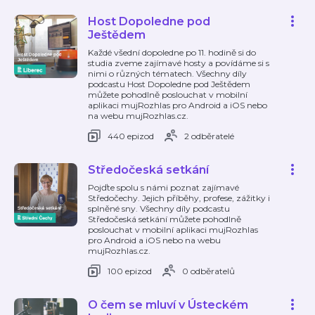
Host Dopoledne pod
Ještědem
Každé všední dopoledne po 11. hodině si do
studia zveme zajímavé hosty a povídáme si s
nimi o různých tématech. Všechny díly
podcastu Host Dopoledne pod Ještědem
můžete pohodlně poslouchat v mobilní
aplikaci mujRozhlas pro Android a iOS nebo
na webu mujRozhlas.cz.
440 epizod
2 odběratelé
Středočeská setkání
Pojďte spolu s námi poznat zajímavé
Středočechy. Jejich příběhy, profese, zážitky i
splněné sny. Všechny díly podcastu
Středočeská setkání můžete pohodlně
poslouchat v mobilní aplikaci mujRozhlas
pro Android a iOS nebo na webu
mujRozhlas.cz.
100 epizod
0 odběratelů
O čem se mluví v Ústeckém