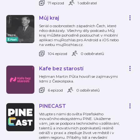
71 epizod
1 odběratel
Můj kraj
Seriál o osobnostech západních Čech, které
něco dokázaly. Všechny díly podcastu Můj
kraj můžete pohodlně poslouchat v mobilní
aplikaci mujRozhlas pro Android a iOS nebo
na webu mujRozhlas.cz.
104 epizod
0 odběratelů
Kafe bez starostí
Hejtman Martin Půta hovoří se zajímavými
lidmi z Českolipska.
6 epizod
0 odběratelů
PINECAST
Vstupte s námi do světa Plzeňského
inovačního ekosystému PINE. Ukážeme
vám, jak se podpora technického vzdělávání,
talentů a inovativních podnikatelů reálně
odráží v praxi a zlepšuje život ve městě i v
celém regionu. Příběhy lidí a nevšední