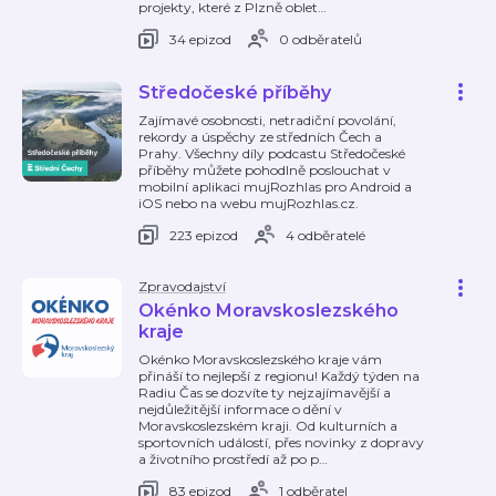
projekty, které z Plzně oblet
…
34 epizod
0 odběratelů
Středočeské příběhy
Zajímavé osobnosti, netradiční povolání,
rekordy a úspěchy ze středních Čech a
Prahy. Všechny díly podcastu Středočeské
příběhy můžete pohodlně poslouchat v
mobilní aplikaci mujRozhlas pro Android a
iOS nebo na webu mujRozhlas.cz.
223 epizod
4 odběratelé
Zpravodajství
Okénko Moravskoslezského
kraje
Okénko Moravskoslezského kraje vám
přináší to nejlepší z regionu! Každý týden na
Radiu Čas se dozvíte ty nejzajímavější a
nejdůležitější informace o dění v
Moravskoslezském kraji. Od kulturních a
sportovních událostí, přes novinky z dopravy
a životního prostředí až po p
…
83 epizod
1 odběratel