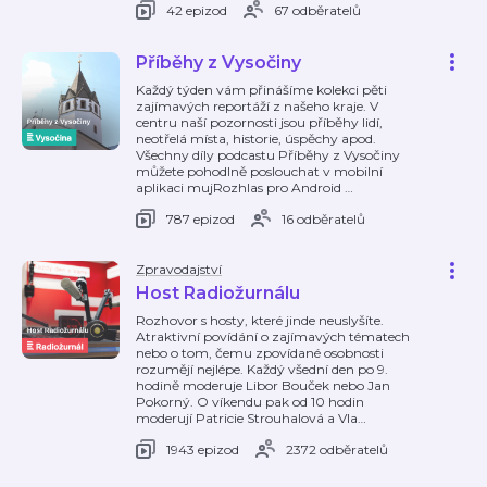
42 epizod
67 odběratelů
Příběhy z Vysočiny
Každý týden vám přinášíme kolekci pěti
zajímavých reportáží z našeho kraje. V
centru naší pozornosti jsou příběhy lidí,
neotřelá místa, historie, úspěchy apod.
Všechny díly podcastu Příběhy z Vysočiny
můžete pohodlně poslouchat v mobilní
aplikaci mujRozhlas pro Android
…
787 epizod
16 odběratelů
Zpravodajství
Host Radiožurnálu
Rozhovor s hosty, které jinde neuslyšíte.
Atraktivní povídání o zajímavých tématech
nebo o tom, čemu zpovídané osobnosti
rozumějí nejlépe. Každý všední den po 9.
hodině moderuje Libor Bouček nebo Jan
Pokorný. O víkendu pak od 10 hodin
moderují Patricie Strouhalová a Vla
…
1943 epizod
2372 odběratelů