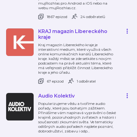
mujRozhlas pro Android a iOS nebo na
webu mujRozhlas.cz.
1867 epizod
24 odběratelů
KRAJ magazín Libereckého
kraje
Kraj magazín Libereckého kraje je
interaktivní medium, které využívá všech
online komunikačních kanálů Libereckého
kraje. každý měsíc se zde setkáte s novým
podcastem na právě aktuální téma, které
má veřejnosti přiblížit činnost Libereckého
kraje a jeho úřadu.
67 epizod
1 odběratel
Audio Kolektiv
Popularizujeme vědu a tvoříme audio
pořady, které jsou bohatým zážitkem.
Přinášíme vám napínavá vyprávění o české
krajině, pozoruhodných zvířatech a historii i
současnosti zkoumání světa. Ve tematicky
odlišných audio pořadech najdete poznání,
dobrodružství, zábavu i odp
…