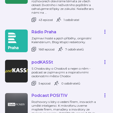
rozhovorech otevíráme témata ze všech
oblastí životního i neživotního pojištění a
odhalujeme střípky ze zákulisí. Nalaďte se s
námi na
…
43 epizod
1 odběratel
Rádio Praha
Zajímaví hosté a jejich příběhy, originální
Kalendárium, Blog létající redaktorky.
1661 epizod
7 odběratelů
podKASSt
S Chodováky o Chodově a nejen o něm -
podcast se zajímavými a inspirativními
osobnostmi města Chodov
5 epizod
0 odběratelů
Podcast POSITIV
Rozhovory s lídry o vedení firem, inovacích a
umělé inteligenci. K mikrofonu zveme
majitele firem, manažery a inovátory ze