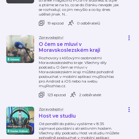
stránek magazínu POSITIV Business & Style
a ptáme se na to, co se do článku nevejde: jak
se rozhodují, co jim nevyšlo a co by dnes
udělali jinak. N
…
19 epizod
0 odběratelů
Zpravodajství
O čem se mluví v
Moravskoslezském kraji
Rozhovory s klíčovými osobnostmi
Moravskoslezského kraje. Všechny díly
podcastu O čem se mluví v
Moravskoslezském kraji můžete pohodlně
poslouchat v mobilní aplikaci mujRozhlas
pro Android a iOS nebo na webu
mujRozhlas.cz.
123 epizod
2 odběratelé
Zpravodajství
Host ve studiu
Od pondělí do pátku vysíláme v 8:35
zajímavé povídání s atraktivním hostem.
Všechny díly podcastu Host ve studiu můžete
pohodlně poslouchat v mobilní aplikaci