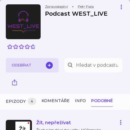
Zpravodajství
Petr Fiala
Podcast WEST_LIVE
ODEBÍRAT
KOMENTÁŘE
INFO
PODOBNÉ
EPIZODY
4
Žít, nepřežívat
Život nám dává dar volby. Můžeme ho