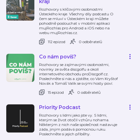
kraji
Rozhovory s klíčovými osobnostmi
Ústeckého kraje. Všechny díly podcastu O
čem se mluví v Ústeckém kraji můžete
pohodlně poslouchat v mobilní aplikaci
mujRozhlas pro Android a iOS nebo na
webu mujRozhlas.cz.
112 epizod
0 odběratelů
Co nám povíš?
Rozhovory se zajímavými osobnostmi,
novinky ze světa discgolfu a okolí
internetového obchodu proDiscgolf.cz.
Poslechněte si nás a zjistěte, co Vám Kryštof
Novák a Tomáš Valík se svými hosty poví.
15 epizod
0 odběratelů
Priority Podcast
Rozhovory s lidmi jako jste vy. S lidmi,
kterým se život otočil vzhůru nohama.
Některým z nich naše společnost nastavuje
záda, jiným podává pomocnou ruku.
Poslechněte si jejich příběhy.