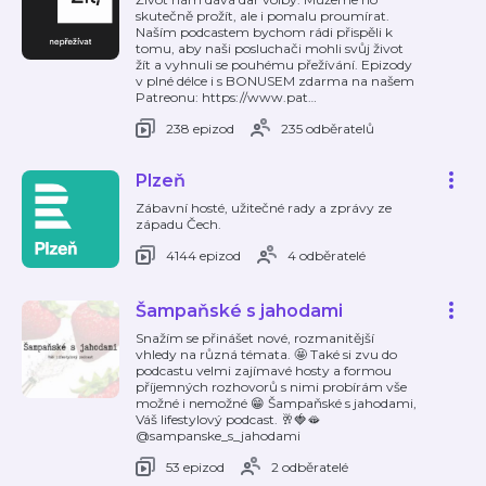
skutečně prožít, ale i pomalu proumírat.
Naším podcastem bychom rádi přispěli k
tomu, aby naši posluchači mohli svůj život
žít a vyhnuli se pouhému přežívání. Epizody
v plné délce i s BONUSEM zdarma na našem
Patreonu: https://www.pat
…
238 epizod
235 odběratelů
Plzeň
Zábavní hosté, užitečné rady a zprávy ze
západu Čech.
4144 epizod
4 odběratelé
Šampaňské s jahodami
Snažím se přinášet nové, rozmanitější
vhledy na různá témata. 🤩 Také si zvu do
podcastu velmi zajímavé hosty a formou
příjemných rozhovorů s nimi probírám vše
možné i nemožné 😁 Šampaňské s jahodami,
Váš lifestylový podcast. 🥂🍓🫦
@sampanske_s_jahodami
53 epizod
2 odběratelé