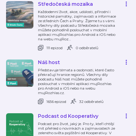
Středočeská mozaika
Každodenní život, akce, události, přírodní i
historické památky, zajímavosti a informace
ze středních Čech a Prahy. Žijeme tu s vámi.
Všechny díly podcastu Středočeská mozaika
můžete pohodlně poslouchat v mobilní
aplikaci mujRozhlas pro Android a iOS nebo
na webu mujRoz
…
111 epizod
0 odběratelů
Náš host
Představuje témata a osobnosti, které často
překračují hranice regionů. Všechny díly
podcastu Náš host můžete pohodlně
poslouchat v mobilní aplikaci mujRozhlas
pro Android a iOS nebo na webu
mujRozhlas.cz.
1656 epizod
32 odběratelů
Podcast od Kooperativy
Podcast pro život, jaký je. Pro ty, kteří chtějí
mít přehled o novinkách a zajímavostech ze
zeleného světa pojištění od Kooperativy. V