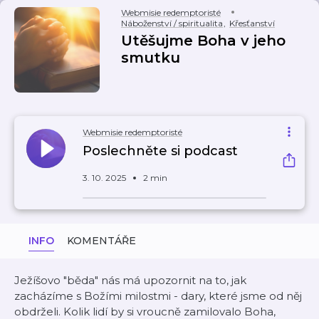
Webmisie redemptoristé
Náboženství / spiritualita
,
Křesťanství
Utěšujme Boha v jeho
smutku
Webmisie redemptoristé
Poslechněte si podcast
3. 10. 2025
2 min
INFO
KOMENTÁŘE
Ježíšovo "běda" nás má upozornit na to, jak
zacházíme s Božími milostmi - dary, které jsme od něj
obdrželi. Kolik lidí by si vroucně zamilovalo Boha,