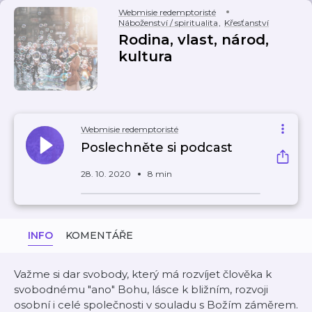
Webmisie redemptoristé
Náboženství / spiritualita
,
Křesťanství
Rodina, vlast, národ,
kultura
Webmisie redemptoristé
Poslechněte si podcast
28. 10. 2020
8 min
INFO
KOMENTÁŘE
Važme si dar svobody, který má rozvíjet člověka k
svobodnému "ano" Bohu, lásce k bližním, rozvoji
osobní i celé společnosti v souladu s Božím záměrem.