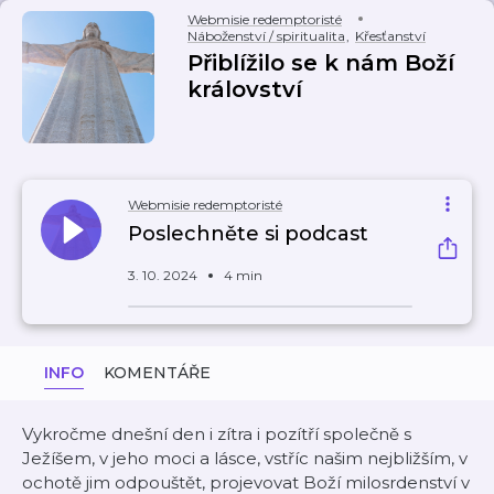
Webmisie redemptoristé
Náboženství / spiritualita
,
Křesťanství
Přiblížilo se k nám Boží
království
Webmisie redemptoristé
Poslechněte si podcast
3. 10. 2024
4 min
INFO
KOMENTÁŘE
Vykročme dnešní den i zítra i pozítří společně s
Ježíšem, v jeho moci a lásce, vstříc našim nejbližším, v
ochotě jim odpouštět, projevovat Boží milosrdenství v