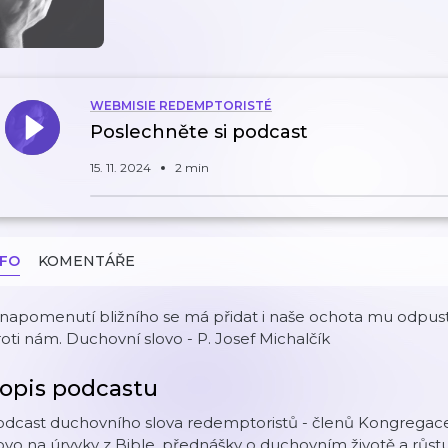
WEBMISIE REDEMPTORISTÉ
Poslechněte si podcast
15. 11. 2024
2 min
NFO
KOMENTÁŘE
napomenutí bližního se má přidat i naše ochota mu odpusti
oti nám. Duchovní slovo - P. Josef Michalčík
opis podcastu
odcast duchovního slova redemptoristů - členů Kongregace
ovo na úryvky z Bible, přednášky o duchovním životě a růstu 