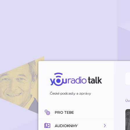
České podcasty a zprávy
Úv
PRO TEBE
AUDIOKNIHY