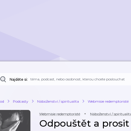
Najděte si:
od
Podcasty
Náboženství / spiritualita
Webmisie redemptoristé
Webmisie redemptoristé
Náboženství / spiritualit
Odpouštět a prosit