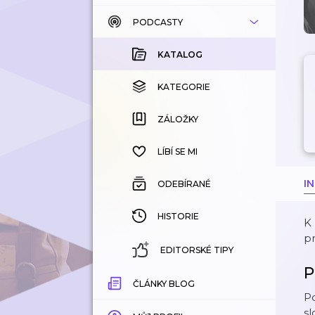
PODCASTY
KATALOG
KOUPENÉ
KATALOG
KATEGORIE
KATEGORIE
ZÁLOŽKY
ZÁLOŽKY
HISTORIE
LÍBÍ SE MI
I
ODEBÍRANÉ
HISTORIE
K 
pr
EDITORSKÉ TIPY
P
ČLÁNKY BLOG
P
sl