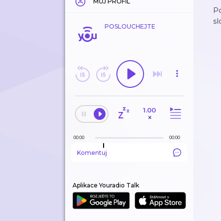
MŮJ PROFIL
P
sl
POSLOUCHEJTE
1.00
×
00:00
00:00
Komentuj
Aplikace Youradio Talk