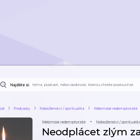
Najděte si:
od
Podcasty
Náboženství / spiritualita
Webmisie redemptoristé
Webmisie redemptoristé
Náboženství / spiritualit
Neodplácet zlým za