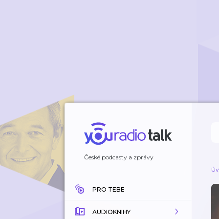
České podcasty a zprávy
Úv
PRO TEBE
AUDIOKNIHY