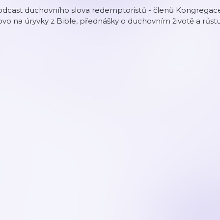
odcast duchovního slova redemptoristů - členů Kongregace
ovo na úryvky z Bible, přednášky o duchovním životě a růstu 