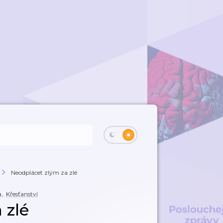
Neodplácet zlým za zlé
a
,
Křesťanství
 zlé