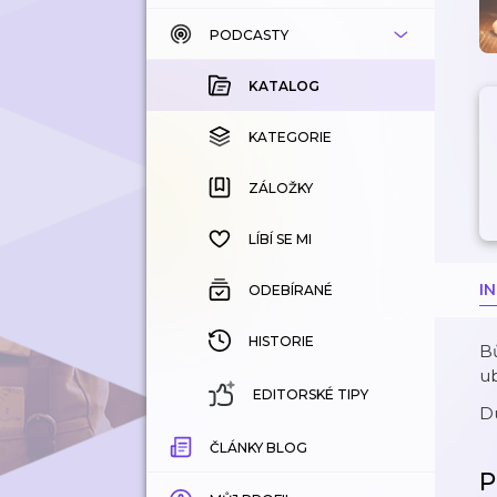
PODCASTY
KATALOG
KOUPENÉ
KATALOG
KATEGORIE
KATEGORIE
ZÁLOŽKY
ZÁLOŽKY
HISTORIE
LÍBÍ SE MI
I
ODEBÍRANÉ
HISTORIE
B
ub
EDITORSKÉ TIPY
Du
ČLÁNKY BLOG
P