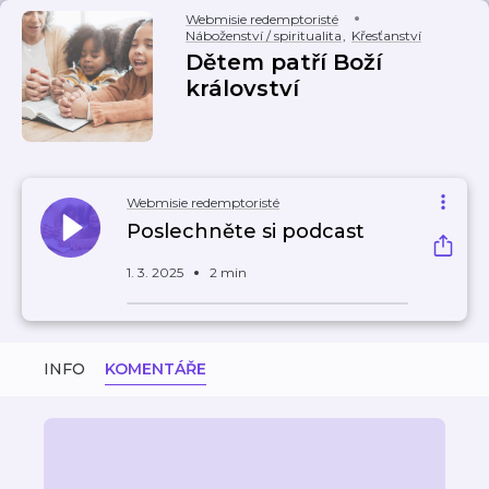
Webmisie redemptoristé
Náboženství / spiritualita
,
Křesťanství
Dětem patří Boží
království
Webmisie redemptoristé
Poslechněte si podcast
1. 3. 2025
2 min
INFO
KOMENTÁŘE