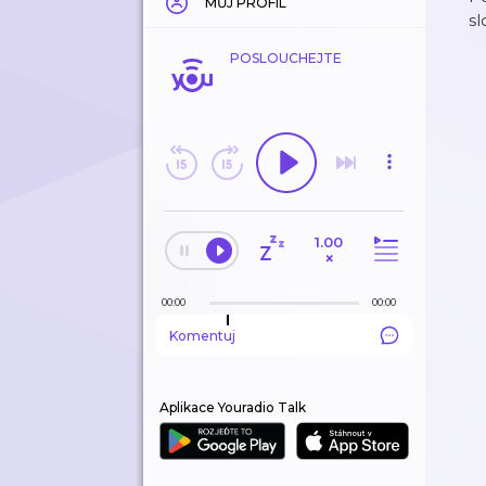
MŮJ PROFIL
sl
POSLOUCHEJTE
1.00
×
00:00
00:00
Komentuj
Aplikace Youradio Talk