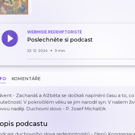
WEBMISIE REDEMPTORISTÉ
Poslechněte si podcast
23. 12. 2024
3 min
NFO
KOMENTÁŘE
vent - Zachariáš a Alžběta se dočkali naplnění času a to, co
utečností. V pokročilém věku se jim narodil syn. V našem ž
vou naději. Duchovní slovo - P. Josef Michalčík
opis podcastu
odcast duchovního slova redemptoristů - členů Kongregace