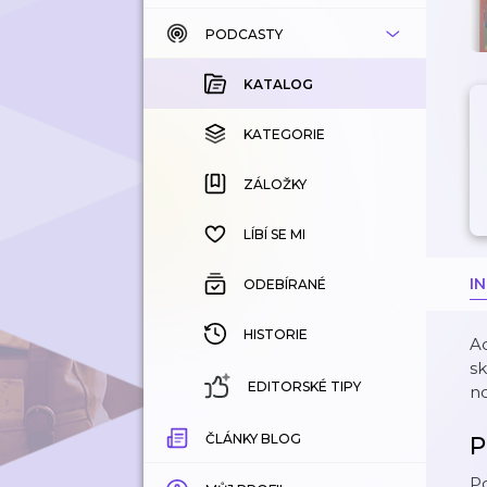
PODCASTY
KATALOG
KOUPENÉ
KATALOG
KATEGORIE
KATEGORIE
ZÁLOŽKY
ZÁLOŽKY
HISTORIE
LÍBÍ SE MI
I
ODEBÍRANÉ
HISTORIE
Ad
sk
EDITORSKÉ TIPY
no
ČLÁNKY BLOG
P
P