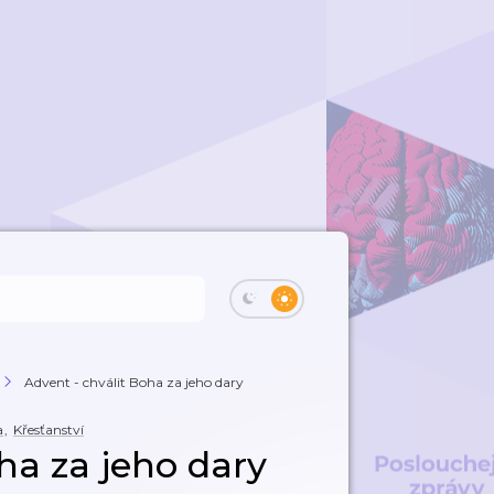
Advent - chválit Boha za jeho dary
a
,
Křesťanství
ha za jeho dary