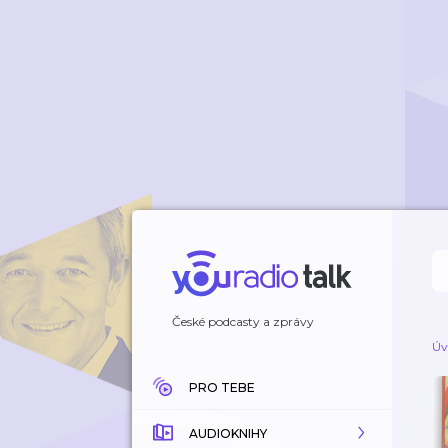
České podcasty a zprávy
Úv
PRO TEBE
AUDIOKNIHY