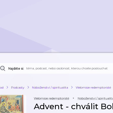
Najděte si:
od
Podcasty
Náboženství / spiritualita
Webmisie redemptoristé
Webmisie redemptoristé
Náboženství / spiritualit
Advent - chválit Bo