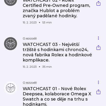
WATCHCAST 02 - Rolex
Certified Pre-Owned program,
značka Hublot a problém
zvaný padělané hodinky.
15. 2. 2023
53 min
O epizodě
WATCHCAST 03 - Největší
tržiště s hodinkami chrono24,
nová fabrika Rolex a hodinkové
komplikace.
15. 2. 2023
35 min
O epizodě
WATCHCAST 01 - Nové Rolex
Deepsea, kolaborace Omega X
Swatch a co se děje na trhu s
hodinkami.