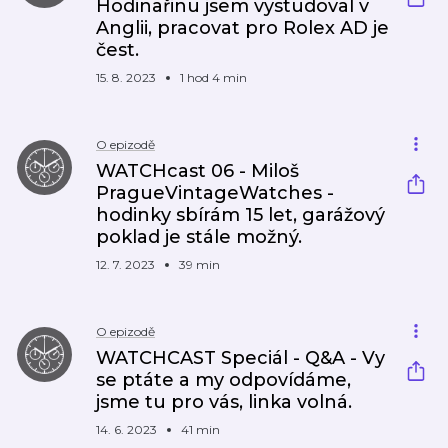
Hodinařinu jsem vystudoval v
Anglii, pracovat pro Rolex AD je
čest.
15. 8. 2023
1 hod 4 min
O epizodě
WATCHcast 06 - Miloš
PragueVintageWatches -
hodinky sbírám 15 let, garážový
poklad je stále možný.
12. 7. 2023
39 min
O epizodě
WATCHCAST Speciál - Q&A - Vy
se ptáte a my odpovídáme,
jsme tu pro vás, linka volná.
14. 6. 2023
41 min