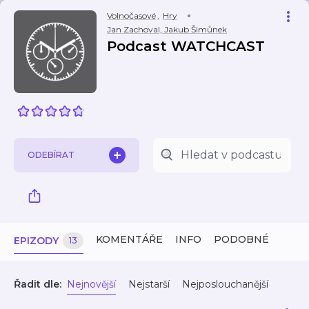
Volnočasové
,
Hry
Jan Zachoval, Jakub Šimůnek
Podcast WATCHCAST
ODEBÍRAT
KOMENTÁŘE
INFO
PODOBNÉ
EPIZODY
13
Řadit dle:
Nejnovější
Nejstarší
Nejposlouchanější