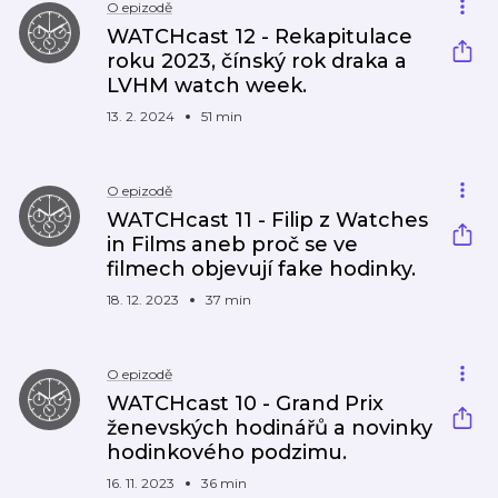
O epizodě
WATCHcast 12 - Rekapitulace
roku 2023, čínský rok draka a
LVHM watch week.
13. 2. 2024
51 min
O epizodě
WATCHcast 11 - Filip z Watches
in Films aneb proč se ve
filmech objevují fake hodinky.
18. 12. 2023
37 min
O epizodě
WATCHcast 10 - Grand Prix
ženevských hodinářů a novinky
hodinkového podzimu.
16. 11. 2023
36 min