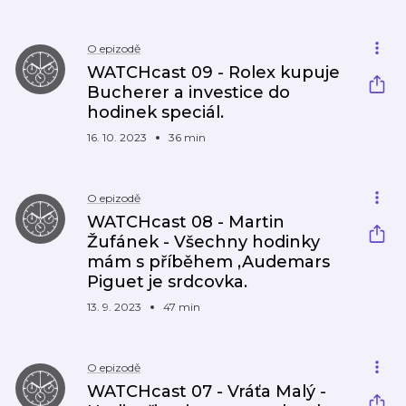
O epizodě
WATCHcast 09 - Rolex kupuje
Bucherer a investice do
hodinek speciál.
16. 10. 2023
36 min
O epizodě
WATCHcast 08 - Martin
Žufánek - Všechny hodinky
mám s příběhem ,Audemars
Piguet je srdcovka.
13. 9. 2023
47 min
O epizodě
WATCHcast 07 - Vráťa Malý -