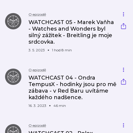
O epizodě
WATCHCAST 05 - Marek Vaňha
- Watches and Wonders byl
silný zážitek - Breitling je moje
srdcovka.
3. 5. 2023
1 hod 8 min
O epizodě
WATCHCAST 04 - Ondra
TempusX - hodinky jsou pro mě
zábava - v Red Baru uvítáme
každého nadšence.
16. 3. 2023
46 min
O epizodě