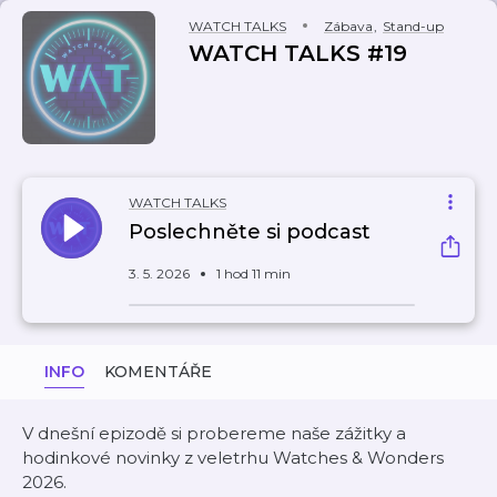
WATCH TALKS
Zábava
,
Stand-up
WATCH TALKS #19
WATCH TALKS
Poslechněte si podcast
3. 5. 2026
1 hod 11 min
INFO
KOMENTÁŘE
V dnešní epizodě si probereme naše zážitky a
hodinkové novinky z veletrhu Watches & Wonders
2026.